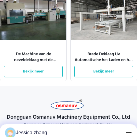
De Machine van de
Brede Deklaag Uv
neveldeklaag met de
Automatische het Laden en het
Verlichting 380V 28kw van Tec
Leegmaken Machine 4KW
van het Transportbandsysteem
Bekijk meer
Bekijk meer
1600mm
Dongguan Osmanuv Machinery Equipment Co., Ltd
Dongguan Osmanuv Machinery Equipment Co., Ltd.
Jessica zhang