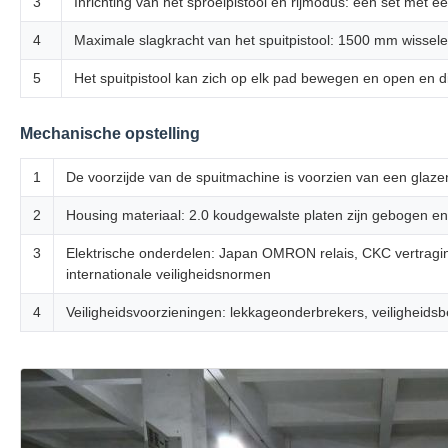
3
Inrichting van het sproeipistool en rijmodus: één set met 
4
Maximale slagkracht van het spuitpistool: 1500 mm wissel
5
Het spuitpistool kan zich op elk pad bewegen en open en d
Mechanische opstelling
1
De voorzijde van de spuitmachine is voorzien van een gla
2
Housing materiaal: 2.0 koudgewalste platen zijn gebogen en 
3
Elektrische onderdelen: Japan OMRON relais, CKC vertragin
internationale veiligheidsnormen
4
Veiligheidsvoorzieningen: lekkageonderbrekers, veiligheid