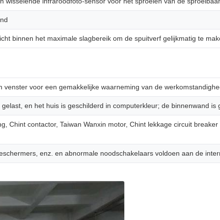
een wisselende infraroodfoto-sensor voor het sproeien van de sproeibaa
end
icht binnen het maximale slagbereik om de spuitverf gelijkmatig te mak
zen venster voor een gemakkelijke waarneming van de werkomstandigh
gelast, en het huis is geschilderd in computerkleur; de binnenwand is 
g, Chint contactor, Taiwan Wanxin motor, Chint lekkage circuit break
sbeschermers, enz. en abnormale noodschakelaars voldoen aan de inter