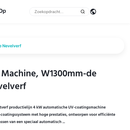
 Op
 Nevelverf
r Machine, W1300mm-de
r Machine, W1300mm-de
velverf
velverf
erf productielijn 4 kW automatische UV-coatingsmachine
oatingssysteem met hoge prestaties, ontworpen voor efficiënte
ssen van een speciaal automatisch ...