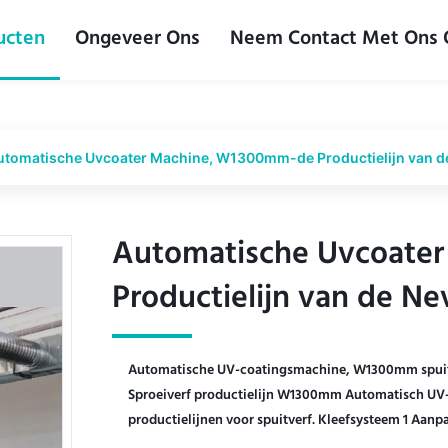
ucten
Ongeveer Ons
Neem Contact Met Ons
utomatische Uvcoater Machine, W1300mm-de Productielijn van de
Automatische Uvcoate
Automatische Uvcoate
Productielijn van de Ne
Productielijn van de Ne
Automatische UV-coatingsmachine, W1300mm spuitv
Sproeiverf productielijn W1300mm Automatisch UV-c
productielijnen voor spuitverf. Kleefsysteem 1 Aanpa