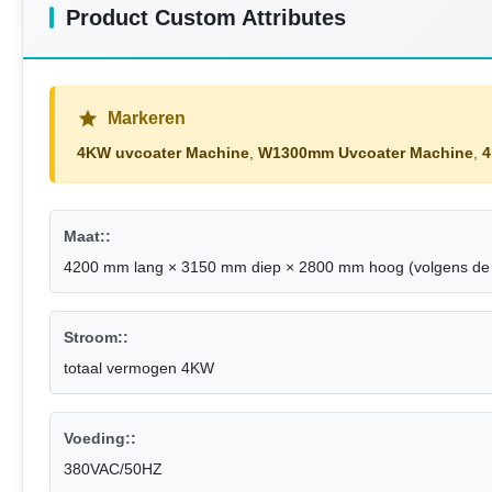
Product Custom Attributes
Markeren
4KW uvcoater Machine
,
W1300mm Uvcoater Machine
,
4
Maat::
4200 mm lang × 3150 mm diep × 2800 mm hoog (volgens de w
Stroom::
totaal vermogen 4KW
Voeding::
380VAC/50HZ