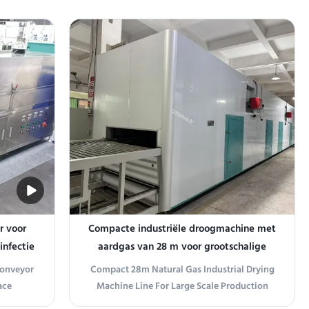
tomizable
This customizable UV sterilizer uses
 chemical
germicidal UV-C (254 nm) radiation to
e,
destroy bacteria, viruses, and molds on
ducts to
product surfaces without heat or chemicals.
Available in ...
r voor
Compacte industriële droogmachine met
infectie
aardgas van 28 m voor grootschalige
kingen,
productie
 Conveyor
Compact 28m Natural Gas Industrial Drying
tuur
ace
Machine Line For Large Scale Production
 Medical
Product Overview Designed for small to