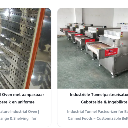
ial Oven met aanpasbaar
Industriële Tunnelpasteurisato
ereik en uniforme
Gebottelde & Ingeblikte
 voor elektronica en
Voedingsmiddelen – Aanpas
ature Industrial Oven |
Industrial Tunnel Pasteurizer for B
ische producten
Bandbreedte (400-2000 mm
ange & Shelving | for
Canned Foods – Customizable Bel
Meerfasige Temperatuurrege
mical/Pharma Drying &
(400-2000mm) & Multi-Stage Temp