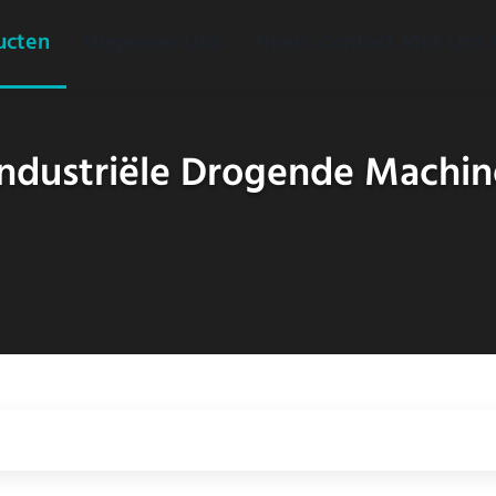
ucten
Ongeveer Ons
Neem Contact Met Ons
Industriële Drogende Machin