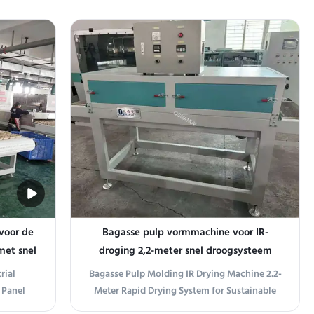
des:
Product Overview This material-saving 24-
le speed,
station spin coater is engineered to minimize
utomatic
photoresist, polyimide, or precursor solution
Layer
waste in high-throughput coating lines.
.
Unlike conventional spin ...
 voor de
Bagasse pulp vormmachine voor IR-
met snel
droging 2,2-meter snel droogsysteem
voor duurzame serviesproductie
rial
Bagasse Pulp Molding IR Drying Machine 2.2-
 Panel
Meter Rapid Drying System for Sustainable
ve drying
Tableware Production Product Overview This