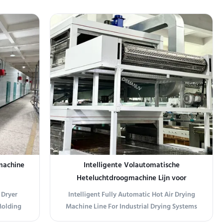
intensity
medium enterprises, this compact 28M
99% of
drying line offers a balance of performance
faces of
and space efficiency. With a 1320mm
 be fully
stainless steel conveyor and 4-zone heating,
it ensures gentle ...
machine
Intelligente Volautomatische
Heteluchtdroogmachine Lijn voor
n
Industriële Droogsystemen
 Dryer
Intelligent Fully Automatic Hot Air Drying
Molding
Machine Line For Industrial Drying Systems
ral Gas
Upgrade your industrial drying process with