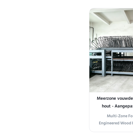
Our High-Efficien
engineered for c
drying of coated
Utilizing a patente
conveyor
Meerzone vouwdeu
hout - Aangepa
Multi-Zone Fo
Engineered Wood B
Parameters Produ