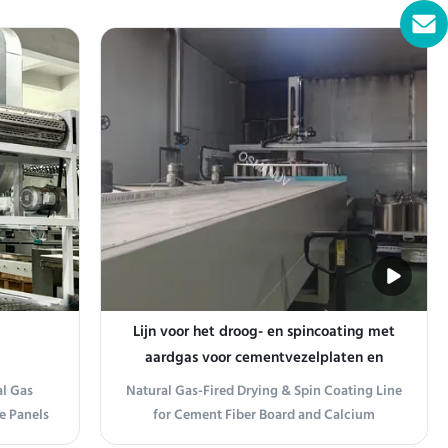
1320T) is
Production Line Integration This drying
ilored for
system integrates seamlessly into your
ting
existing board forming line. It typically
 line with
follows the dewatering and pre-pressing
stations and precedes ...
Lijn voor het droog- en spincoating met
aardgas voor cementvezelplaten en
calciumcarbonaatplaten
l Gas
Natural Gas-Fired Drying & Spin Coating Line
e Panels
for Cement Fiber Board and Calcium
 Natural
Carbonate Board Production Line Overview