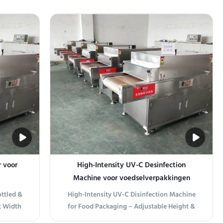
r voor
High-Intensity UV-C Desinfection
Machine voor voedselverpakkingen
bare
ottled &
High-Intensity UV-C Disinfection Machine
) &
t Width
for Food Packaging – Adjustable Height &
ling
erature
Customizable Belt Width Product Overview