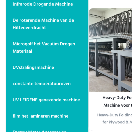
Infrarode Drogende Machine
Curing Product
industrial oven i
curing, annealing, 
De roterende Machine van de
of various materia
Hitteoverdracht
feature
Microgolf het Vacuüm Drogen
Materiaal
UVstralingsmachine
constante temperatuuroven
Heavy-Duty Fol
UV LEIDENE genezende machine
Machine voor t
Heavy-Duty Folding
film het lamineren machine
for Plywood & M
Flipper with Custo