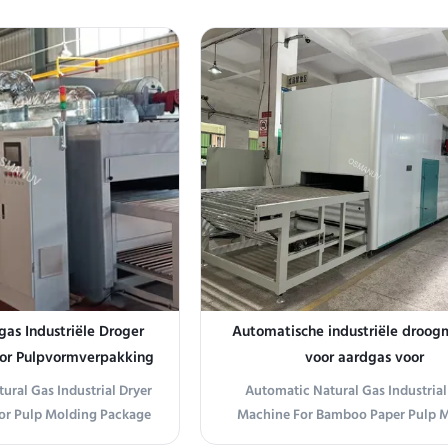
machine (also known as a
Devices This UV sterilizer uses high-
et reverser) is designed to
254nm UV-C lamps to destroy 99.
, boards, metal sheets, or
bacteria, viruses, and mold on sur
80° for double-side ...
non-porous objects. The product can
...
as Industriële Droger
Automatische industriële droog
oor Pulpvormverpakking
voor aardgas voor
bamboepapierpulpvorme
ural Gas Industrial Dryer
Automatic Natural Gas Industrial
or Pulp Molding Package
Machine For Bamboo Paper Pulp 
ion The OSM-LRHG-1320T
Product Overview Automatic Natu