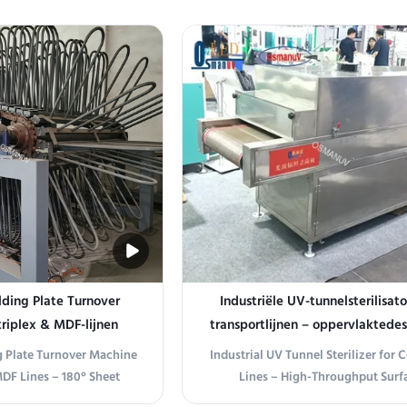
 Overview This single
Control Product Overview This cus
s engineered for drying,
sterilizer is designed for thermal or
baking, and heat treating
sterilization of food, beverag
ls in batch processes. It
pharmaceutical, and laboratory pro
s uniform ...
eliminate ...
ding Plate Turnover
Industriële UV-tunnelsterilisato
riplex & MDF-lijnen
transportlijnen – oppervlaktedes
met hoge doorvoer voor verpak
 Plate Turnover Machine
Industrial UV Tunnel Sterilizer for
voedsel en medische appara
DF Lines – 180° Sheet
Lines – High-Throughput Surf
mizable Arm Spacing This
Disinfection for Packaging, Food,