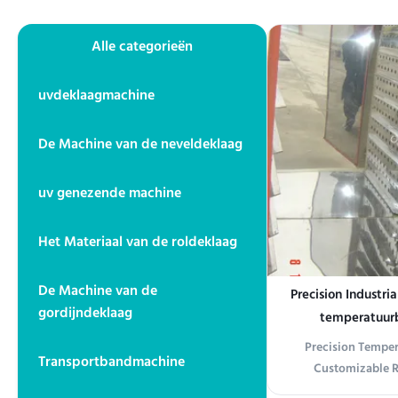
Alle categorieën
uvdeklaagmachine
De Machine van de neveldeklaag
uv genezende machine
Het Materiaal van de roldeklaag
De Machine van de
Precision Industr
gordijndeklaag
temperatuurb
warmteverdeling
Precision Temper
Transportbandmachine
farmaceut
Customizable R
Electronics/Che