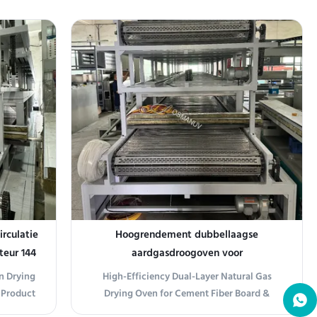
boo Paper
our 13.5m Double Layer Hot Air Drying Line -
 Natural
an intelligent, energy-efficient, and
1320T) is
customizable solution ideal for coating,
 solution
painting, and surface treatment industries. ...
rculatie
Hoogrendement dubbellaagse
teur 144
aardgasdroogoven voor
cementvezelplaat & calciumsilicaatplaat
on Drying
High-Efficiency Dual-Layer Natural Gas
productielijn
 Product
Drying Oven for Cement Fiber Board &
al Gas
Calcium Silicate Board Production Line