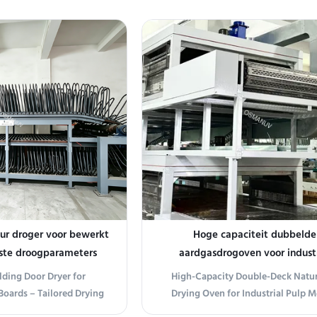
cy Z-Fold Drying Line is
Gas Drying Production Line is engin
ontinuous, high-volume
high-efficiency drying of furnitur
 and laminated panels.
and pulp molding. This advanced
d z-fold (accordion-style)
features customizable configurat
 system, it ...
meet ...
r droger voor bewerkt
Hoge capaciteit dubbelde
ste droogparameters
aardgasdrogoven voor industr
pulpvorming
lding Door Dryer for
High-Capacity Double-Deck Natur
oards – Tailored Drying
Drying Oven for Industrial Pulp 
ction Line Composition
Production Line Composition This