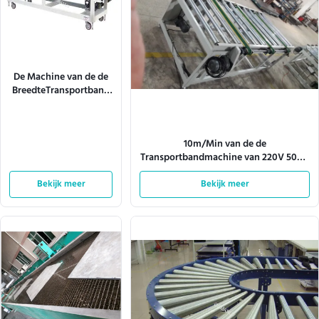
De Machine van de de
BreedteTransportband
van pvc 0.75KW
1320mm voor Comité
Meubilair
10m/Min van de de
Transportbandmachine van 220V 50HZ
Cnc de Aandrijvingsrol het Vervoeren
Bekijk meer
Bekijk meer