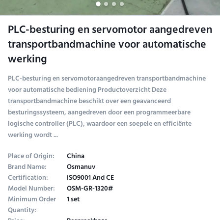
PLC-besturing en servomotor aangedreven
transportbandmachine voor automatische
werking
PLC-besturing en servomotoraangedreven transportbandmachine
voor automatische bediening Productoverzicht Deze
transportbandmachine beschikt over een geavanceerd
besturingssysteem, aangedreven door een programmeerbare
logische controller (PLC), waardoor een soepele en efficiënte
werking wordt ...
Place of Origin:
China
Brand Name:
Osmanuv
Certification:
ISO9001 And CE
Model Number:
OSM-GR-1320#
Minimum Order
1 set
Quantity: