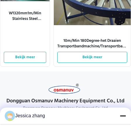
W1320mm1m/Min
Stainless Steel
Conveyor Belt
Machine/Mesh Belt
Conveyor
10m/Min 180Degree-het Draaien
Transportbandmachine/Transportband
het Vulcaniseren Machine
Bekijk meer
Bekijk meer
Dongguan Osmanuv Machinery Equipment Co., Ltd
Dongguan Osmanuv Machinery Equipment Co., Ltd
Jessica zhang
Neem contact op.