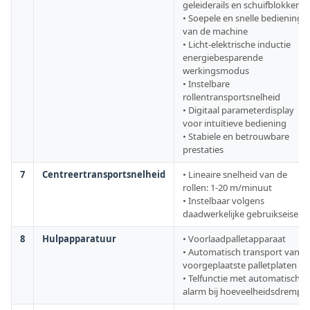
geleiderails en schuifblokken
• Soepele en snelle bediening
van de machine
• Licht-elektrische inductie
energiebesparende
werkingsmodus
• Instelbare
rollentransportsnelheid
• Digitaal parameterdisplay
voor intuïtieve bediening
• Stabiele en betrouwbare
prestaties
7
Centreertransportsnelheid
• Lineaire snelheid van de
rollen: 1-20 m/minuut
• Instelbaar volgens
daadwerkelijke gebruikseisen
8
Hulpapparatuur
• Voorlaadpalletapparaat
• Automatisch transport van
voorgeplaatste palletplaten
• Telfunctie met automatisch
alarm bij hoeveelheidsdrempel