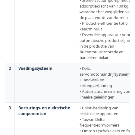
• Sterke vacuümpomp met ee
adsorptiekracht van 100 kg,
waardoor het wegglijden van
de plaat wordt voorkomen
• Productie-efficiëntie tot 6
keer/minuut
• Essentiële apparatuur voor
automatische productielijnen
in de productie van
buitenmuurdecoratie en
paneelmeubilair
2
Voedingssysteem
• Delta-
servomotoraandrijfsysteem
• Tandwiel- en
kettingverbinding
• Automatische smering voor
lineaire geleidingen
3
Besturings- en elektrische
• Chint-bediening van
componenten
elektrische apparaten
• Taiwan Delta
frequentieomvormers
• Omron rijschakelaars en foto-