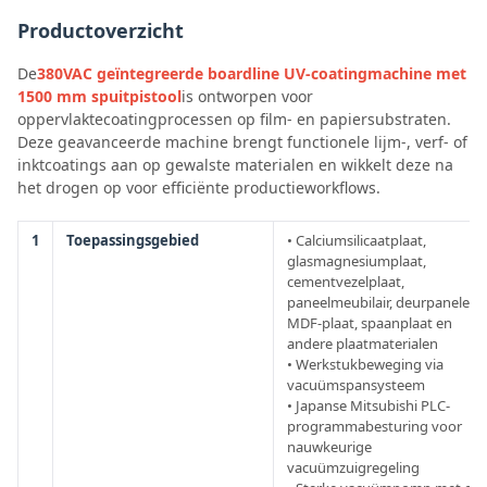
Productoverzicht
De
380VAC geïntegreerde boardline UV-coatingmachine met
1500 mm spuitpistool
is ontworpen voor
oppervlaktecoatingprocessen op film- en papiersubstraten.
Deze geavanceerde machine brengt functionele lijm-, verf- of
inktcoatings aan op gewalste materialen en wikkelt deze na
het drogen op voor efficiënte productieworkflows.
1
Toepassingsgebied
• Calciumsilicaatplaat,
glasmagnesiumplaat,
cementvezelplaat,
paneelmeubilair, deurpanelen,
MDF-plaat, spaanplaat en
andere plaatmaterialen
• Werkstukbeweging via
vacuümspansysteem
• Japanse Mitsubishi PLC-
programmabesturing voor
nauwkeurige
vacuümzuigregeling