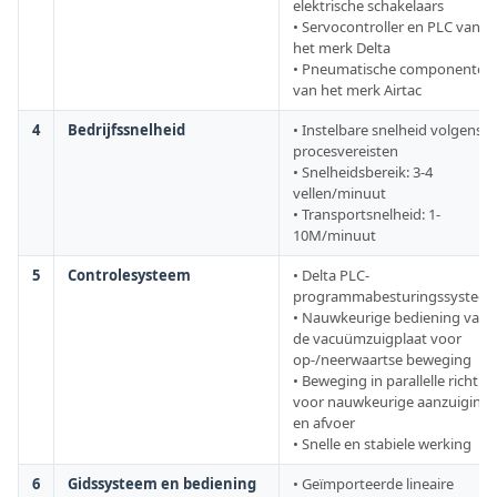
elektrische schakelaars
• Servocontroller en PLC van
het merk Delta
• Pneumatische componenten
van het merk Airtac
4
Bedrijfssnelheid
• Instelbare snelheid volgens
procesvereisten
• Snelheidsbereik: 3-4
vellen/minuut
• Transportsnelheid: 1-
10M/minuut
5
Controlesysteem
• Delta PLC-
programmabesturingssystee
• Nauwkeurige bediening van
de vacuümzuigplaat voor
op-/neerwaartse beweging
• Beweging in parallelle richtin
voor nauwkeurige aanzuiging
en afvoer
• Snelle en stabiele werking
6
Gidssysteem en bediening
• Geïmporteerde lineaire