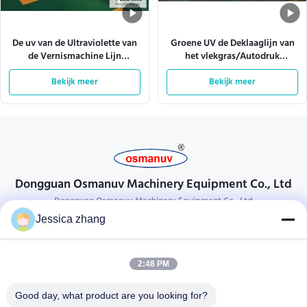
De uv van de Ultraviolette van
Groene UV de Deklaaglijn van
de Vernismachine Lijn
het vlekgras/Autodruk
Stralendeklaag ISO9001
Uvmachine ISO9001 1320mm
L10000mm
Bekijk meer
Bekijk meer
Dongguan Osmanuv Machinery Equipment Co., Ltd
Dongguan Osmanuv Machinery Equipment Co., Ltd
Jessica zhang
Neem contact op.
28 tweede industrieel, wei van Liu chong, Wanjiang, DongGuan,
2:48 PM
Guangdong, China
86-769 -88125248
Good day, what product are you looking for?