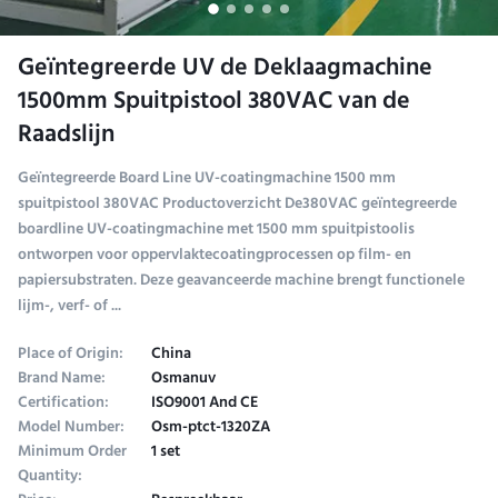
Geïntegreerde UV de Deklaagmachine
1500mm Spuitpistool 380VAC van de
Raadslijn
Geïntegreerde Board Line UV-coatingmachine 1500 mm
spuitpistool 380VAC Productoverzicht De380VAC geïntegreerde
boardline UV-coatingmachine met 1500 mm spuitpistoolis
ontworpen voor oppervlaktecoatingprocessen op film- en
papiersubstraten. Deze geavanceerde machine brengt functionele
lijm-, verf- of ...
Place of Origin:
China
Brand Name:
Osmanuv
Certification:
ISO9001 And CE
Model Number:
Osm-ptct-1320ZA
Minimum Order
1 set
Quantity: