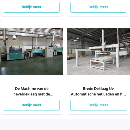
10m/Min
W920mm 180m/Min
Bekijk meer
Bekijk meer
De Machine van de
Brede Deklaag Uv
neveldeklaag met de
Automatische het Laden en het
Verlichting 380V 28kw van Tec
Leegmaken Machine 4KW
van het Transportbandsysteem
Bekijk meer
Bekijk meer
1600mm