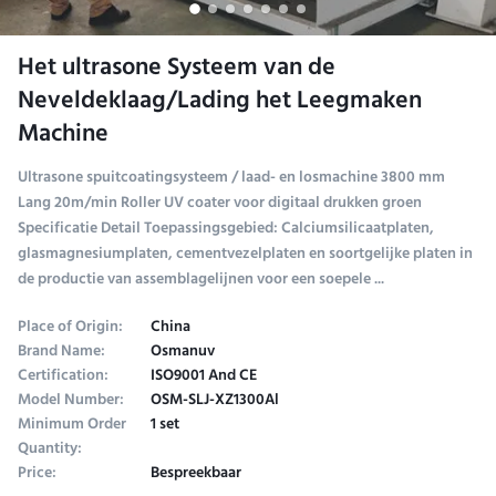
Het ultrasone Systeem van de
Neveldeklaag/Lading het Leegmaken
Machine
Ultrasone spuitcoatingsysteem / laad- en losmachine 3800 mm
Lang 20m/min Roller UV coater voor digitaal drukken groen
Specificatie Detail Toepassingsgebied: Calciumsilicaatplaten,
glasmagnesiumplaten, cementvezelplaten en soortgelijke platen in
de productie van assemblagelijnen voor een soepele ...
Place of Origin:
China
Brand Name:
Osmanuv
Certification:
ISO9001 And CE
Model Number:
OSM-SLJ-XZ1300Al
Minimum Order
1 set
Quantity:
Price:
Bespreekbaar