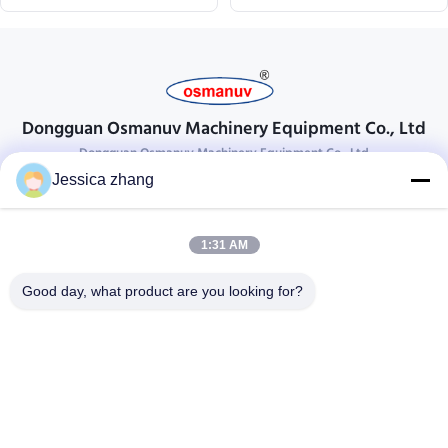
Dongguan Osmanuv Machinery Equipment Co., Ltd
Dongguan Osmanuv Machinery Equipment Co., Ltd
Jessica zhang
Neem contact op.
28 tweede industrieel, wei van Liu chong, Wanjiang, DongGuan,
1:31 AM
Guangdong, China
86-769 -88125248
Good day, what product are you looking for?
osmanuv@hotmail.com
Follow Us