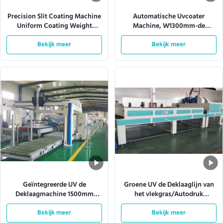
Precision Slit Coating Machine
Automatische Uvcoater
Uniform Coating Weight
Machine, W1300mm-de
Verstelbare matrijzen
Productielijn van de Nevelverf
Bekijk meer
Bekijk meer
Geïntegreerde UV de
Groene UV de Deklaaglijn van
Deklaagmachine 1500mm
het vlekgras/Autodruk
Spuitpistool 380VAC van de
Uvmachine ISO9001 1320mm
Bekijk meer
Raadslijn
Bekijk meer