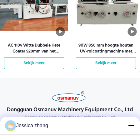
AC 110v Witte Dubbele Hete
9KW 850 mm hoogte houten
Coater 920mm van het
UV-rolcoatingmachine met
Smeltingsbroodje Effecive-
motor
Bekijk meer
Breedte
Bekijk meer
Dongguan Osmanuv Machinery Equipment Co., Ltd
Dongguan Osmanuv Machinery Equipment Co., Ltd
Jessica zhang
Neem contact op.