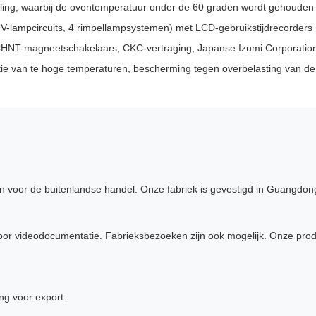
eling, waarbij de oventemperatuur onder de 60 graden wordt gehouden
UV-lampcircuits, 4 rimpellampsystemen) met LCD-gebruikstijdrecorders
HNT-magneetschakelaars, CKC-vertraging, Japanse Izumi Corporatio
e van te hoge temperaturen, bescherming tegen overbelasting van de 
ten voor de buitenlandse handel. Onze fabriek is gevestigd in Guangdon
r videodocumentatie. Fabrieksbezoeken zijn ook mogelijk. Onze produc
ng voor export.