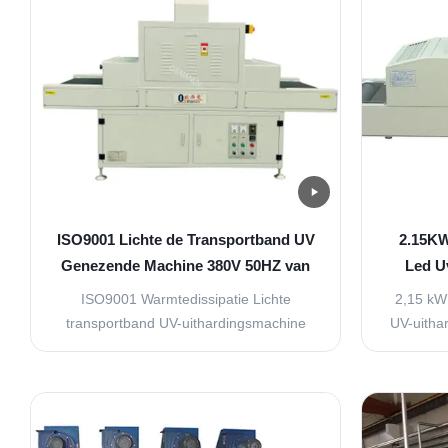
ISO9001 Lichte de Transportband UV
2.15KW
Genezende Machine 380V 50HZ van
Led U
de hittedissipatie
ISO9001 Warmtedissipatie Lichte
2,15 kW
transportband UV-uithardingsmachine
UV-uitha
380V 50HZ ISO9001 Warmtedissipatie
Hoog ef
Lichte transportband UV-
voor sne
uithardingsmachine 380V 50HZ
van U
Productspecificaties 1 Productnaam:UV-
m
lichtuithardingsmachine 2 Model:OSM-
uithardi