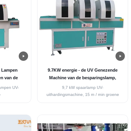
 Lampen
9.7KW energie - de UV Genezende
en van de
Machine van de besparingslamp,
 genezen
15m/Min Green Uv Led Machine
ampen UV-
9,7 kW spaarlamp UV-
e
uithardingsmachine, 15 m / min groene
men Deze
UV LED-machine Deze krachtige UV-
n korte tijd
uithardingsmachine hardt UV-coatings
n UV-energie,
efficiënt uit door middel van UV-energie,
ment,
wat uitzonderlijke energiebesparingen
 en
en milieuvoordelen oplevert. Het