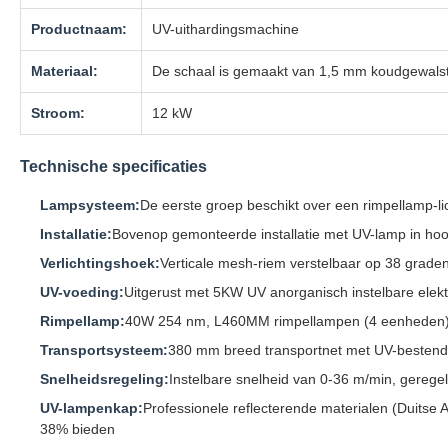
Productnaam:
UV-uithardingsmachine
Materiaal:
De schaal is gemaakt van 1,5 mm koudgewalste 
Stroom:
12 kW
Technische specificaties
Lampsysteem:
De eerste groep beschikt over een rimpellam
Installatie:
Bovenop gemonteerde installatie met UV-lamp in ho
Verlichtingshoek:
Verticale mesh-riem verstelbaar op 38 graden
UV-voeding:
Uitgerust met 5KW UV anorganisch instelbare elekt
Rimpellamp:
40W 254 nm, L460MM rimpellampen (4 eenheden), 
Transportsysteem:
380 mm breed transportnet met UV-bestendig
Snelheidsregeling:
Instelbare snelheid van 0-36 m/min, gerege
UV-lampenkap:
Professionele reflecterende materialen (Duitse
38% bieden