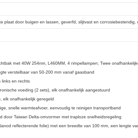
plaat door buigen en lassen, geverfd, slijtvast en corrosiebestendig, 
p-lichtbak met 40W 254nm, L460MM, 4 rimpellampen; Twee onafhanke
ogte verstelbaar van 50-200 mm vanaf gaasband
 links en rechts
ronische voeding (2 sets), elk onafhankelijk aangestuurd
elk onafhankelijk geregeld
e, snelle warmteafvoer, eenvoudig te reinigen transportband
ld door Taiwan Delta-omvormer met traploze snelheidsregeling
 Alanod reflecterende folie) met een breedte van 100 mm, een lengte v