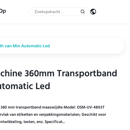
 Op
 van Min Automatic Led
chine 360mm Transportband
chine 360mm Transportband
tomatic Led
tomatic Led
 360 ​​mm transportband maaswijdte Model: OSM-UV-4803T
pervlak van etiketten en verpakkingsmaterialen; Geschikt voor
ikkeling, testen, enz. Specificat...