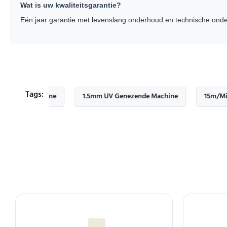
Wat is uw kwaliteitsgarantie?
Eén jaar garantie met levenslang onderhoud en technische onde
Tags:
de Machine
1.5mm UV Genezende Machine
15m/Min UV g