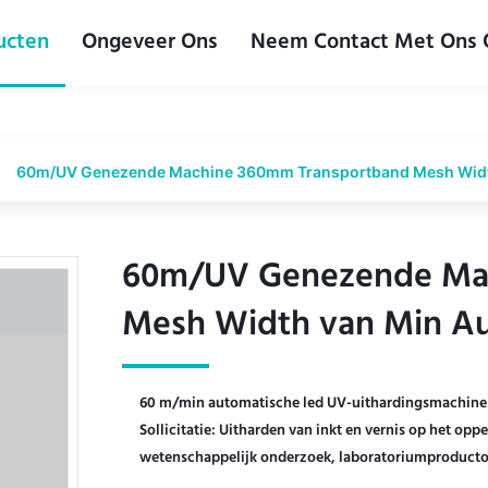
ucten
Ongeveer Ons
Neem Contact Met Ons
60m/UV Genezende Machine 360mm Transportband Mesh Width
60m/UV Genezende Ma
60m/UV Genezende Ma
Mesh Width van Min Au
Mesh Width van Min Au
60 m/min automatische led UV-uithardingsmachine
Sollicitatie: Uitharden van inkt en vernis op het op
wetenschappelijk onderzoek, laboratoriumproductontw