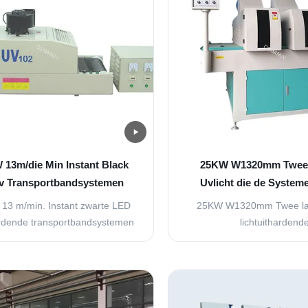
 13m/die Min Instant Black
25KW W1320mm Twee
v Transportbandsystemen
Uvlicht die de System
genezen
Machinetransportband
 13 m/min. Instant zwarte LED
25KW W1320mm Twee l
rdende transportbandsystemen
lichtuithardend
ficiënt UV-uithardingssysteem
machinetransportsyste
lle en onmiddellijke uitharding
machine hardt UV-coatings i
V-verf, lijm, inkt en andere
efficiënt uit door middel va
aterialen (5-8 seconden
wat een hoog rende
ngstijd). Productspecificaties 1
energiebesparing