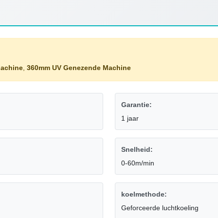
achine
,
360mm UV Genezende Machine
Garantie:
1 jaar
Snelheid:
0-60m/min
koelmethode:
Geforceerde luchtkoeling