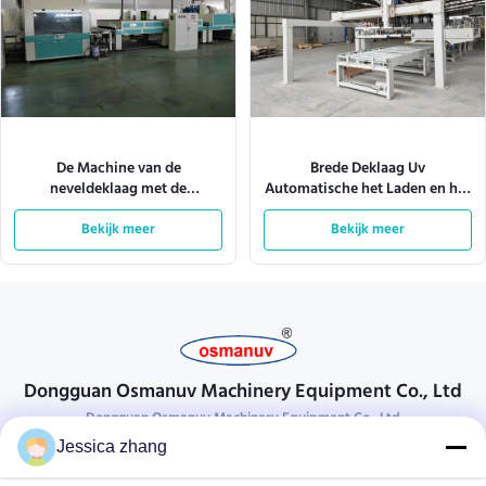
De Machine van de
Brede Deklaag Uv
neveldeklaag met de
Automatische het Laden en het
Verlichting 380V 28kw van Tec
Leegmaken Machine 4KW
van het Transportbandsysteem
Bekijk meer
Bekijk meer
1600mm
Dongguan Osmanuv Machinery Equipment Co., Ltd
Dongguan Osmanuv Machinery Equipment Co., Ltd
Jessica zhang
Neem contact op.