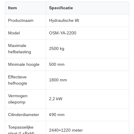
Item
Specificatie
Productnaam
Hydraulische lift
Model
OSM-YA-2200
Maximale
2500 kg
hefbelasting
Minimale hoogte
500 mm
Effectieve
1800 mm
hefhoogte
Vermogen
2,2 kW
oliepomp
Cilinderdiameter
¢90 mm
Toepasselijke
2440×1220 meter
plaat (L×B×H)