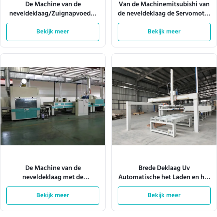
De Machine van de
Van de Machinemitsubishi van
neveldeklaag/Zuignapvoeder
de neveldeklaag de Servomotor
10m/Min
W920mm 180m/Min
Bekijk meer
Bekijk meer
De Machine van de
Brede Deklaag Uv
neveldeklaag met de
Automatische het Laden en het
Verlichting 380V 28kw van Tec
Leegmaken Machine 4KW
van het Transportbandsysteem
Bekijk meer
Bekijk meer
1600mm