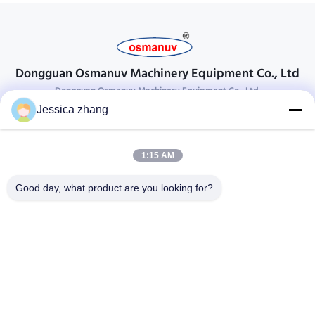
Dongguan Osmanuv Machinery Equipment Co., Ltd
Dongguan Osmanuv Machinery Equipment Co., Ltd.
Jessica zhang
Neem contact op.
28 tweede industrieel, wei van Liu chong, Wanjiang, DongGuan,
1:15 AM
Guangdong, China
86-769 -88125248
Good day, what product are you looking for?
osmanuv@hotmail.com
Follow Us
Snelle koppelingen