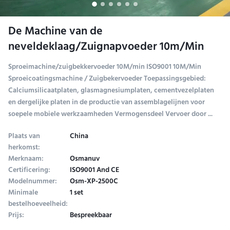
De Machine van de
neveldeklaag/Zuignapvoeder 10m/Min
Sproeimachine/zuigbekkervoeder 10M/min ISO9001 10M/Min
Sproeicoatingsmachine / Zuigbekervoeder Toepassingsgebied:
Calciumsilicaatplaten, glasmagnesiumplaten, cementvezelplaten
en dergelijke platen in de productie van assemblagelijnen voor
soepele mobiele werkzaamheden Vermogensdeel Vervoer door ...
Plaats van
China
herkomst:
Merknaam:
Osmanuv
Certificering:
ISO9001 And CE
Modelnummer:
Osm-XP-2500C
Minimale
1 set
bestelhoeveelheid:
Prijs:
Bespreekbaar