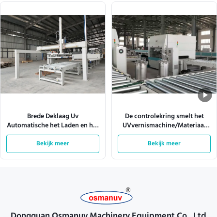
Brede Deklaag Uv
De controlekring smelt het
Automatische het Laden en het
UVvernismachine/Materiaal
Leegmaken Machine 4KW
van de Neveldeklaag
Bekijk meer
1600mm
Bekijk meer
Dongguan Osmanuv Machinery Equipment Co., Ltd