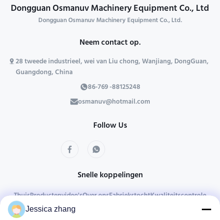
Dongguan Osmanuv Machinery Equipment Co., Ltd
Dongguan Osmanuv Machinery Equipment Co., Ltd.
Neem contact op.
28 tweede industrieel, wei van Liu chong, Wanjiang, DongGuan,
Guangdong, China
86-769 -88125248
osmanuv@hotmail.com
Follow Us
Snelle koppelingen
Thuis
Producten
video's
Over ons
Fabriekstocht
Kwaliteitscontrole
Neem contact met ons op
Vraag een offerte
Nieuws
Jessica zhang