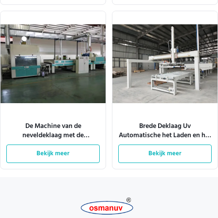
De Machine van de
Brede Deklaag Uv
neveldeklaag met de
Automatische het Laden en het
Verlichting 380V 28kw van Tec
Leegmaken Machine 4KW
van het Transportbandsysteem
Bekijk meer
Bekijk meer
1600mm