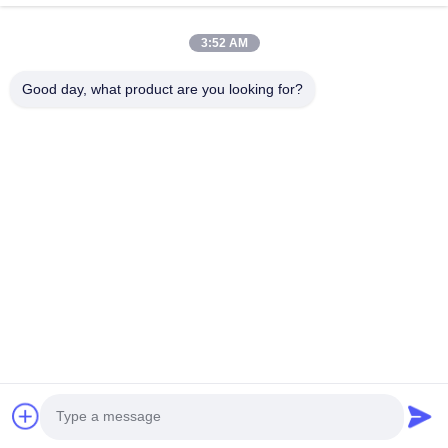
Copyright © 2021-2026 Dongguan Osmanuv Machinery Equipment Co., Ltd.
3:52 AM
Alle rechten voorbehouden.
Good day, what product are you looking for?