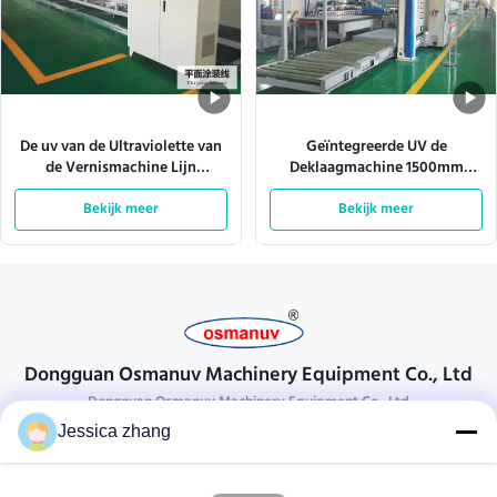
De uv van de Ultraviolette van
Geïntegreerde UV de
de Vernismachine Lijn
Deklaagmachine 1500mm
Stralendeklaag ISO9001
Spuitpistool 380VAC van de
L10000mm
Bekijk meer
Bekijk meer
Raadslijn
Dongguan Osmanuv Machinery Equipment Co., Ltd
Dongguan Osmanuv Machinery Equipment Co., Ltd
Jessica zhang
Neem contact op.
28 tweede industrieel, wei van Liu chong, Wanjiang, DongGuan,