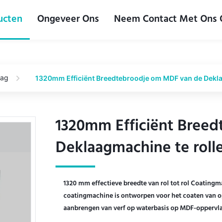
ucten
Ongeveer Ons
Neem Contact Met Ons
aag
1320mm Efficiënt Breedtebroodje om MDF van de Dekla
1320mm Efficiënt Bree
1320mm Efficiënt Bree
Deklaagmachine te rol
Deklaagmachine te rol
1320 mm effectieve breedte van rol tot rol Coating
coatingmachine is ontworpen voor het coaten van 
aanbrengen van verf op waterbasis op MDF-oppervlak