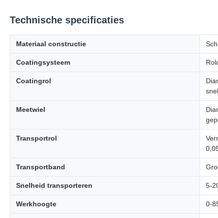
Technische specificaties
Materiaal constructie
Sch
Coatingsysteem
Rol
Coatingrol
Dia
sne
Meetwiel
Dia
gepo
Transportrol
Ver
0,0
Transportband
Gro
Snelheid transporteren
5-2
Werkhoogte
0-8