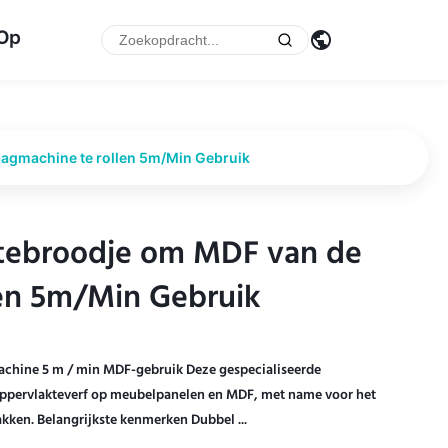
 Op
agmachine te rollen 5m/Min Gebruik
dtebroodje om MDF van de
dtebroodje om MDF van de
len 5m/Min Gebruik
len 5m/Min Gebruik
machine 5 m / min MDF-gebruik Deze gespecialiseerde
oppervlakteverf op meubelpanelen en MDF, met name voor het
ken. Belangrijkste kenmerken Dubbel ...