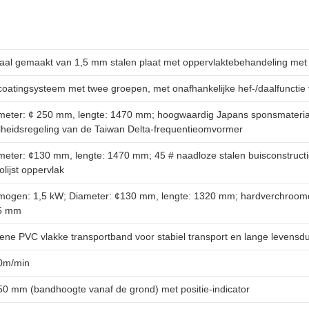
aal gemaakt van 1,5 mm stalen plaat met oppervlaktebehandeling met 
coatingsysteem met twee groepen, met onafhankelijke hef-/daalfunctie 
meter: ¢ 250 mm, lengte: 1470 mm; hoogwaardig Japans sponsmateria
lheidsregeling van de Taiwan Delta-frequentieomvormer
meter: ¢130 mm, lengte: 1470 mm; 45 # naadloze stalen buisconstruct
lijst oppervlak
mogen: 1,5 kW; Diameter: ¢130 mm, lengte: 1320 mm; hardverchroomd 
5 mm
ene PVC vlakke transportband voor stabiel transport en lange levensd
0m/min
50 mm (bandhoogte vanaf de grond) met positie-indicator