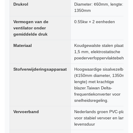
Drukrol
Diameter: ¢60mm, lengte:
1350mm
Vermogen van de
0.55kw × 2 eenheden
ventilator onder
gemiddelde druk
Materiaal
Koudgewalste stalen plaat, dikt
1,5 mm, elektrostatische
poederverfoppervlaktebehande
Stofverwijderingsapparaat
Hoogwaardige sisalvezelborstel
(¢150mm diameter, 1350mm
lengte) met krachtige
blazer.Taiwan Delta-
frequentiekonverter voor
snelheidsregeling.
Vervoerband
Nederlands groen PVC-platba
voor stabiel vervoer en lange
levensduur