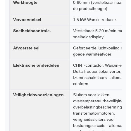
Werkhoogte
0-80 mm (verstelbaar naargel
de producthoogte)
Vervoerstelsel
1.5 kW Wanxin reducer
Snelheidscontrole.
Verstelbaar 5-20 m/min met L
snelheidsdisplay
Afvoerstelsel
Geforceerde luchtkoeling met 
goede warmteafvoer
Elektrische onderdelen
CHNT-contactor, Wanxin-reduc
Delta-frequentiekonverter, Jap
Izumi-schakelaars - allemaal C
conform
Veiligheidsvoorzieningen
Sluiters voor lekken,
overtemperatuurbeveiliging,
overbelastingbescherming van
transformatormotoren,
veiligheidssluiters voor
besturingscircuits - allemaal