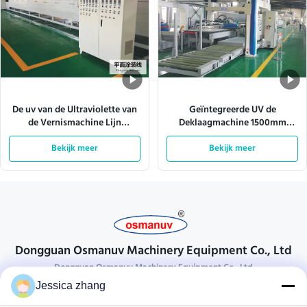
De uv van de Ultraviolette van
Geïntegreerde UV de
de Vernismachine Lijn
Deklaagmachine 1500mm
Stralendeklaag ISO9001
Spuitpistool 380VAC van de
L10000mm
Bekijk meer
Bekijk meer
Raadslijn
Dongguan Osmanuv Machinery Equipment Co., Ltd
Dongguan Osmanuv Machinery Equipment Co., Ltd
Jessica zhang
Neem contact op.