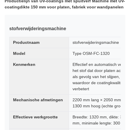
Productielijn van UV-coatings met spuitverf Machine met UV-
coatingdikte 150 mm voor platen, fabriek voor wandpanelen
stofverwijderingsmachine
Productnaam
stofverwijderingsmachine
Model
Type OSM-FC-1320
Kenmerken
Effectief en automatisch verwij
het stof dat door platen achterbl
als gevolg van het slijpen,
waardoor de coatingkwaliteit st
verbetert
Mechanische afmetingen
2200 mm lang × 2050 mm bree
1300 mm hoog (echte grootte)
Effectieve werkgrootte
Breedte: 1320 mm, dikte: 3-80
mm, minimale lengte: 300 mm