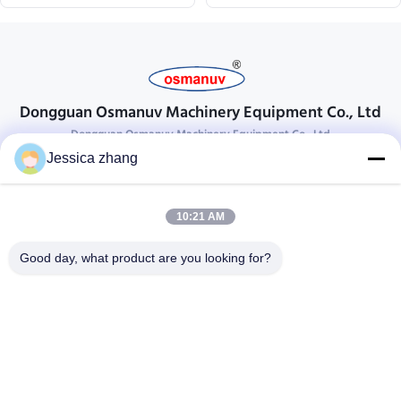
Dongguan Osmanuv Machinery Equipment Co., Ltd
Dongguan Osmanuv Machinery Equipment Co., Ltd
Jessica zhang
Neem contact op.
28 tweede industrieel, wei van Liu chong, Wanjiang, DongGuan,
10:21 AM
Guangdong, China
86-769 -88125248
Good day, what product are you looking for?
osmanuv@hotmail.com
Follow Us