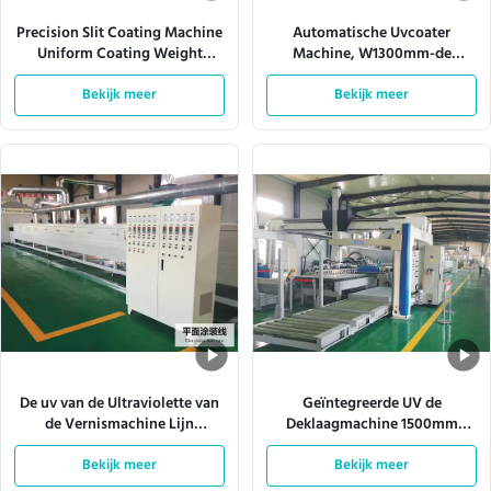
Precision Slit Coating Machine
Automatische Uvcoater
Uniform Coating Weight
Machine, W1300mm-de
Verstelbare matrijzen
Productielijn van de Nevelverf
Bekijk meer
Bekijk meer
De uv van de Ultraviolette van
Geïntegreerde UV de
de Vernismachine Lijn
Deklaagmachine 1500mm
Stralendeklaag ISO9001
Spuitpistool 380VAC van de
L10000mm
Bekijk meer
Bekijk meer
Raadslijn