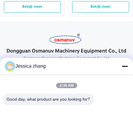
Stralendeklaag ISO9001
Spuitpistool 380VAC van de
L10000mm
Bekijk meer
Bekijk meer
Raadslijn
Dongguan Osmanuv Machinery Equipment Co., Ltd
Dongguan Osmanuv Machinery Equipment Co., Ltd
Jessica zhang
Neem contact op.
28 tweede industrieel, wei van Liu chong, Wanjiang, DongGuan,
2:38 AM
Guangdong, China
86-769 -88125248
Good day, what product are you looking for?
osmanuv@hotmail.com
Follow Us