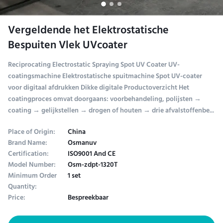
Vergeldende het Elektrostatische
Bespuiten Vlek UVcoater
Reciprocating Electrostatic Spraying Spot UV Coater UV-
coatingsmachine Elektrostatische spuitmachine Spot UV-coater
voor digitaal afdrukken Dikke digitale Productoverzicht Het
coatingproces omvat doorgaans: voorbehandeling, polijsten →
coating → gelijkstellen → drogen of houten → drie afvalstoffenbe...
Place of Origin:
China
Brand Name:
Osmanuv
Certification:
ISO9001 And CE
Model Number:
Osm-zdpt-1320T
Minimum Order
1 set
Quantity:
Price:
Bespreekbaar