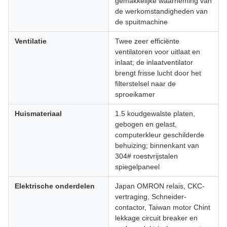
gemakkelijke waarneming van
de werkomstandigheden van
de spuitmachine
Ventilatie
Twee zeer efficiënte
ventilatoren voor uitlaat en
inlaat; de inlaatventilator
brengt frisse lucht door het
filterstelsel naar de
sproeikamer
Huismateriaal
1.5 koudgewalste platen,
gebogen en gelast,
computerkleur geschilderde
behuizing; binnenkant van
304# roestvrijstalen
spiegelpaneel
Elektrische onderdelen
Japan OMRON relais, CKC-
vertraging, Schneider-
contactor, Taiwan motor Chint
lekkage circuit breaker en