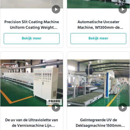
Precision Slit Coating Machine
Automatische Uvcoater
Uniform Coating Weight
Machine, W1300mm-de
Verstelbare matrijzen
Productielijn van de Nevelverf
Bekijk meer
Bekijk meer
De uv van de Ultraviolette van
Geïntegreerde UV de
de Vernismachine Lijn
Deklaagmachine 1500mm