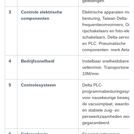
geleidingen.
3
Controle elektrische
Elektrische apparaten met 
componenten
besturing, Taiwan Delta-
frequentieomvormers, Omr
rijschakelaars en foto-elekt
schakelaars, Delta-servocon
en PLC. Pneumatische
componenten: merk Airtac.
4
Bedrijfssnelheid
Instelbaar snelheidsbereik:
vellen/min. Transportsnelhe
10M/min.
5
Controlesysteem
Delta PLC-
programmabesturingssyst
voor nauwkeurige bewegin
de vacuümplaat, waardoor 
en stabiele zuig- en
perswerkzaamheden word
gegarandeerd.