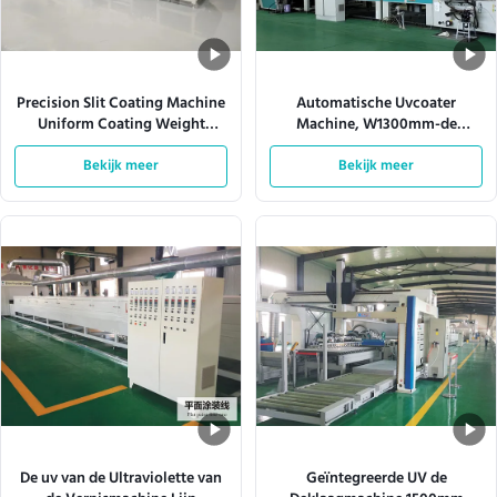
Precision Slit Coating Machine
Automatische Uvcoater
Uniform Coating Weight
Machine, W1300mm-de
Verstelbare matrijzen
Productielijn van de Nevelverf
Bekijk meer
Bekijk meer
De uv van de Ultraviolette van
Geïntegreerde UV de