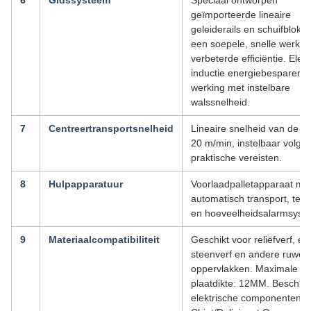
6
Gidssysteem
Speciaal ontworpen
geïmporteerde lineaire
geleiderails en schuifblokk
een soepele, snelle werkin
verbeterde efficiëntie. Elek
inductie energiebesparend
werking met instelbare
walssnelheid.
7
Centreertransportsnelheid
Lineaire snelheid van de rol
20 m/min, instelbaar volge
praktische vereisten.
8
Hulpapparatuur
Voorlaadpalletapparaat me
automatisch transport, telfu
en hoeveelheidsalarmsyst
9
Materiaalcompatibiliteit
Geschikt voor reliëfverf, ec
steenverf en andere ruwe
oppervlakken. Maximale
plaatdikte: 12MM. Beschikt
elektrische componenten v