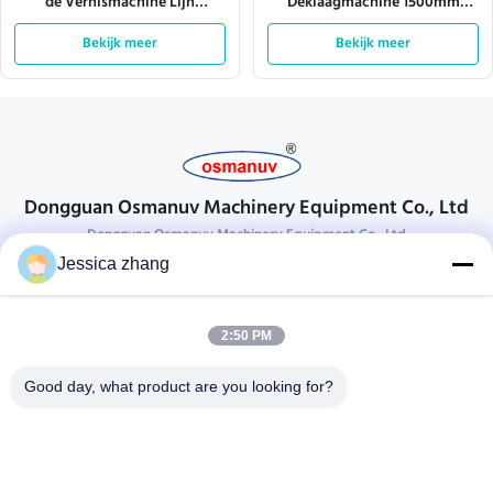
de Vernismachine Lijn
Deklaagmachine 1500mm
Stralendeklaag ISO9001
Spuitpistool 380VAC van de
L10000mm
Bekijk meer
Bekijk meer
Raadslijn
Dongguan Osmanuv Machinery Equipment Co., Ltd
Dongguan Osmanuv Machinery Equipment Co., Ltd
Jessica zhang
Neem contact op.
28 tweede industrieel, wei van Liu chong, Wanjiang, DongGuan,
2:50 PM
Guangdong, China
86-769 -88125248
Good day, what product are you looking for?
osmanuv@hotmail.com
Follow Us