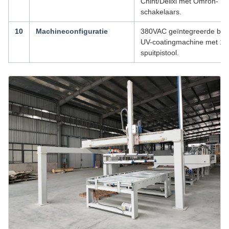
Chint/Delixi met Omron-
schakelaars.
10
Machineconfiguratie
380VAC geïntegreerde boa
UV-coatingmachine met 1
spuitpistool.