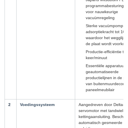
programmabesturings
voor nauwkeurige
vacuümregeling
Sterke vacuümpomp m
adsorptiekracht tot 100
waardoor het wegglijd
de plaat wordt voorko
Productie-efficiëntie tot
keer/minuut
Essentiële apparatuur 
geautomatiseerde
productielijnen in de pr
van buitenmuurdecorat
paneelmeubilair
2
Voedingssysteem
Aangedreven door Delta-
servomotor met tandwiel-
kettingaansluiting. Beschikt
automatisch gesmeerde lin