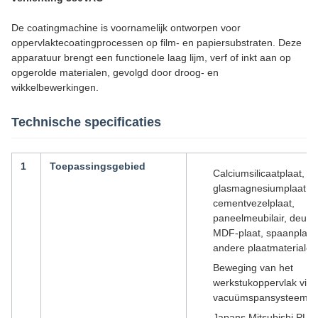
De coatingmachine is voornamelijk ontworpen voor
oppervlaktecoatingprocessen op film- en papiersubstraten. Deze
apparatuur brengt een functionele laag lijm, verf of inkt aan op
opgerolde materialen, gevolgd door droog- en
wikkelbewerkingen.
Technische specificaties
1
Toepassingsgebied
Calciumsilicaatplaat,
glasmagnesiumplaat,
cementvezelplaat,
paneelmeubilair, deurp
MDF-plaat, spaanplaat
andere plaatmaterialen
Beweging van het
werkstukoppervlak via
vacuümspansysteem
Japans Mitsubishi PLC