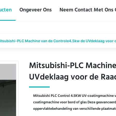
ucten
Ongeveer Ons
Neem Contact Met Ons
itsubishi-PLC Machine van de Controle4.5kw de UVdeklaag voor de
Mitsubishi-PLC Machine
Mitsubishi-PLC Machine
UVdeklaag voor de Raad
UVdeklaag voor de Raad
Mitsubishi PLC Control 4.5KW UV-coatingmachine v
coatingmachine voor bord of glas Deze geavanceerd
oppervlaktebehandeling van verschillende plaatmater