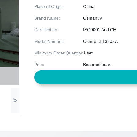
Place of Origin:
China
Brand Name:
Osmanuv
Certification:
ISO9001 And CE
Model Number:
Osm-ptct-1320ZA
Minimum Order Quantity:
1 set
Price:
Bespreekbaar
>