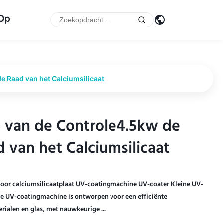
 Op
 Raad van het Calciumsilicaat
 van de Controle4.5kw de
 van de Controle4.5kw de
 van het Calciumsilicaat
 van het Calciumsilicaat
oor calciumsilicaatplaat UV-coatingmachine UV-coater Kleine UV-
e UV-coatingmachine is ontworpen voor een efficiënte
ialen en glas, met nauwkeurige ...