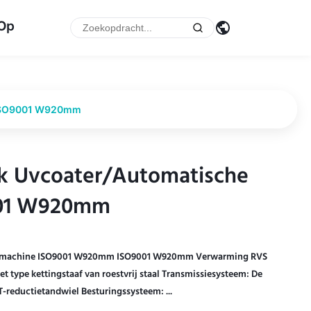
 Op
 ISO9001 W920mm
k Uvcoater/Automatische
k Uvcoater/Automatische
001 W920mm
001 W920mm
ingmachine ISO9001 W920mm ISO9001 W920mm Verwarming RVS
t type kettingstaaf van roestvrij staal Transmissiesysteem: De
reductietandwiel Besturingssysteem: ...