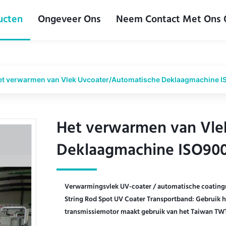
ucten
Ongeveer Ons
Neem Contact Met Ons
et verwarmen van Vlek Uvcoater/Automatische Deklaagmachine
Het verwarmen van Vle
Het verwarmen van Vle
Deklaagmachine ISO9
Deklaagmachine ISO9
Verwarmingsvlek UV-coater / automatische coat
String Rod Spot UV Coater Transportband: Gebruik he
transmissiemotor maakt gebruik van het Taiwan TWT-