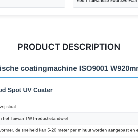
Keurt Taiwanese kwartsverwar
PRODUCT DESCRIPTION
atische coatingmachine ISO9001 W920
d Spot UV Coater
rij staal
n het Taiwan TWT-reductietandwiel
ormer, de snelheid kan 5-20 meter per minuut worden aangepast en er 