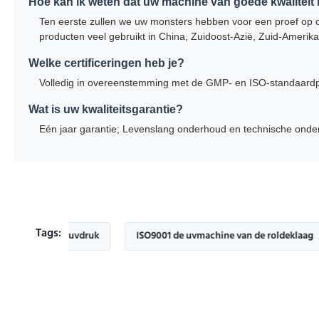
Hoe kan ik weten dat uw machine van goede kwaliteit 
Ten eerste zullen we uw monsters hebben voor een proef op 
producten veel gebruikt in China, Zuidoost-Azië, Zuid-Amerik
Welke certificeringen heb je?
Volledig in overeenstemming met de GMP- en ISO-standaardpro
Wat is uw kwaliteitsgarantie?
Eén jaar garantie; Levenslang onderhoud en technische onde
Tags:
lek de uvdruk
ISO9001 de uvmachine van de roldeklaag
22