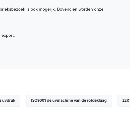
abrieksbezoek is ook mogelijk. Bovendien worden onze
 export.
ISO9001 de uvmachine van de roldeklaag
22KW digitale V