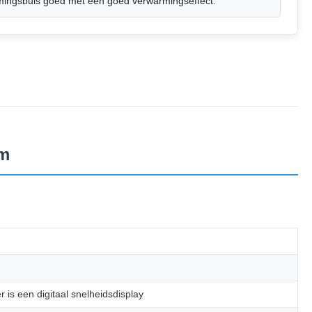
mingsbuis goed met een goed verwarmingseffect.
mm
is een digitaal snelheidsdisplay