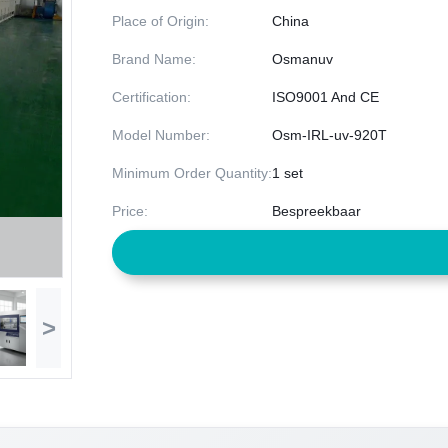
Place of Origin:
China
Brand Name:
Osmanuv
Certification:
ISO9001 And CE
Model Number:
Osm-IRL-uv-920T
Minimum Order Quantity:
1 set
Price:
Bespreekbaar
>