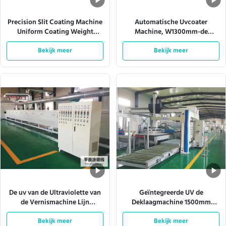
Precision Slit Coating Machine
Automatische Uvcoater
Uniform Coating Weight
Machine, W1300mm-de
Verstelbare matrijzen
Productielijn van de Nevelverf
Bekijk meer
Bekijk meer
De uv van de Ultraviolette van
Geïntegreerde UV de
de Vernismachine Lijn
Deklaagmachine 1500mm
Stralendeklaag ISO9001
Spuitpistool 380VAC van de
L10000mm
Bekijk meer
Bekijk meer
Raadslijn