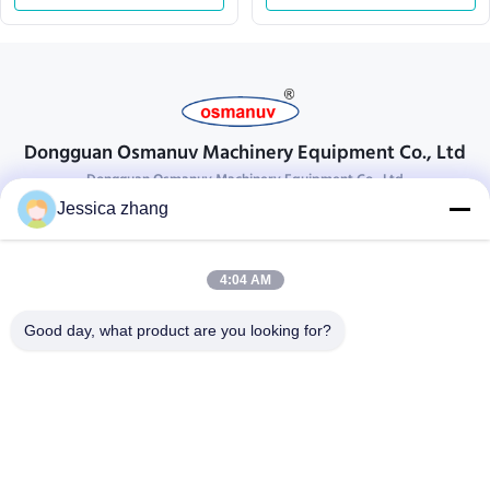
Dongguan Osmanuv Machinery Equipment Co., Ltd
Dongguan Osmanuv Machinery Equipment Co., Ltd
Jessica zhang
Neem contact op.
28 tweede industrieel, wei van Liu chong, Wanjiang, DongGuan,
4:04 AM
Guangdong, China
86-769 -88125248
Good day, what product are you looking for?
osmanuv@hotmail.com
Follow Us