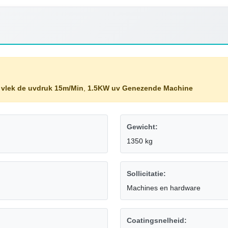
 vlek de uvdruk 15m/Min
,
1.5KW uv Genezende Machine
Gewicht:
1350 kg
Sollicitatie:
Machines en hardware
Coatingsnelheid: