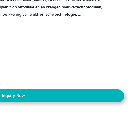
andwerk en wandplaten 1,5 kW 15 m / min vernisvlek UV-
ijven zich ontwikkelen en brengen nieuwe technologieën,
ntwikkeling van elektronische technologie, ...
Inquiry Now