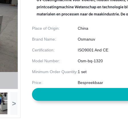
UV-coatingmachine voor vloeren, houten meubels, h
printcoatingmachine Wetenschap en technologie bl
materialen en processen naar de maakindustrie. De o
Place of Origin:
China
Brand Name:
Osmanuv
Certification:
ISO9001 And CE
Model Number:
Osm-bq-1320
Minimum Order Quantity:
1 set
Price:
Bespreekbaar
>