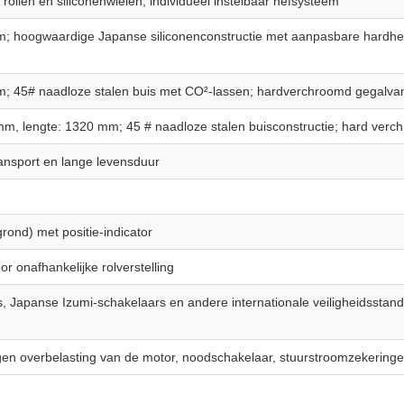
rollen en siliconenwielen; individueel instelbaar hefsysteem
; hoogwaardige Japanse siliconenconstructie met aanpasbare hardheid
; 45# naadloze stalen buis met CO²-lassen; hardverchroomd gegalvan
m, lengte: 1320 mm; 45 # naadloze stalen buisconstructie; hard verc
ransport en lange levensduur
ond) met positie-indicator
r onafhankelijke rolverstelling
 Japanse Izumi-schakelaars en andere internationale veiligheidsst
n overbelasting van de motor, noodschakelaar, stuurstroomzekeringen