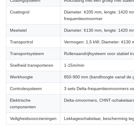
Coatingsysteem
Rolcoating met één groep met stalen 
Coatingrol
Diameter: ¢205 mm, lengte: 1420 mm
frequentieomvormer
Meetwiel
Diameter: ¢130 mm, lengte: 1420 mm
Transportrol
Vermogen: 1,5 kW; Diameter: ¢130 m
Transportsysteem
Rollenaandrijfsysteem voor stabiel t
Snelheid transporteren
1-15m/min
Werkhoogte
850-900 mm (bandhoogte vanaf de gr
Controlesysteem
3 sets Delta-frequentieomvormers voo
Elektrische
Delta-omvormers, CHNT-schakelaars,
componenten
Veiligheidsvoorzieningen
Lekkageschakelaar, bescherming tege