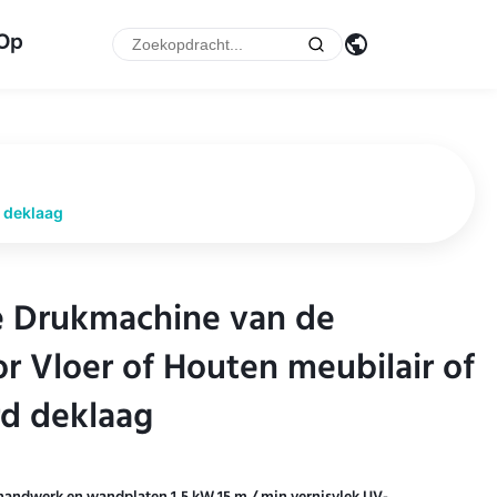
 Op
 deklaag
e Drukmachine van de
e Drukmachine van de
 Vloer of Houten meubilair of
 Vloer of Houten meubilair of
d deklaag
d deklaag