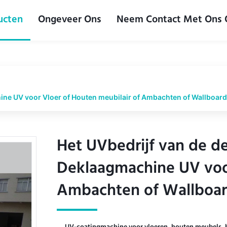
ucten
Ongeveer Ons
Neem Contact Met Ons
ine UV voor Vloer of Houten meubilair of Ambachten of Wallboard
Het UVbedrijf van de d
Het UVbedrijf van de d
Deklaagmachine UV voor
Deklaagmachine UV voor
Ambachten of Wallboar
Ambachten of Wallboar