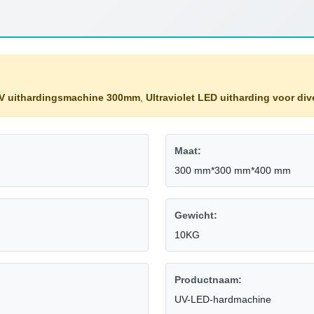
UV uithardingsmachine 300mm
,
Ultraviolet LED uitharding voor di
Maat:
300 mm*300 mm*400 mm
Gewicht:
10KG
Productnaam:
UV-LED-hardmachine