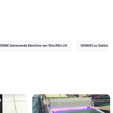
enezende Machine van 10m/Min UV
ISO9001 uv Geleide Vlek die