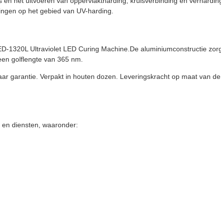
s en het uitvoeren van oppervlaktharding, kruisverbinding en verhardin
ingen op het gebied van UV-harding.
320L Ultraviolet LED Curing Machine.De aluminiumconstructie zorgt
en golflengte van 365 nm.
jaar garantie. Verpakt in houten dozen. Leveringskracht op maat van de
 en diensten, waaronder: