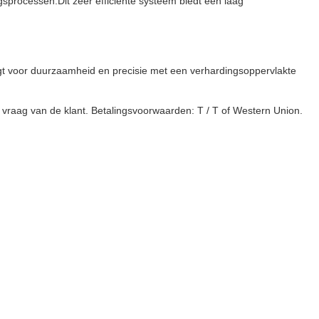
gsprocessen.Dit zeer efficiënte systeem biedt een laag
 voor duurzaamheid en precisie met een verhardingsoppervlakte
 vraag van de klant. Betalingsvoorwaarden: T / T of Western Union.