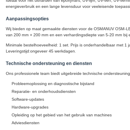
Ideaal voor het uitharden van epoxyhars, UV-lijm, UV-verf, UV-verni
energieverbruik en een lange levensduur voor veeleisende toepass
Aanpassingsopties
Wij bieden op maat gemaakte diensten voor de OSMANUV OSM-LED-1
van 200 mm × 200 mm en een verhardingsdiepte van 5-20 mm bij e
Minimale bestelhoeveelheid: 1 set. Prijs is onderhandelbaar met 1 
Leveringstijd:ongeveer 45 werkdagen.
Technische ondersteuning en diensten
Ons professionele team biedt uitgebreide technische ondersteuning
Probleemoplossing en diagnostische bijstand
Reparatie- en onderhoudsdiensten
Software-updates
Hardware-upgrades
Opleiding op het gebied van het gebruik van machines
Adviesdiensten