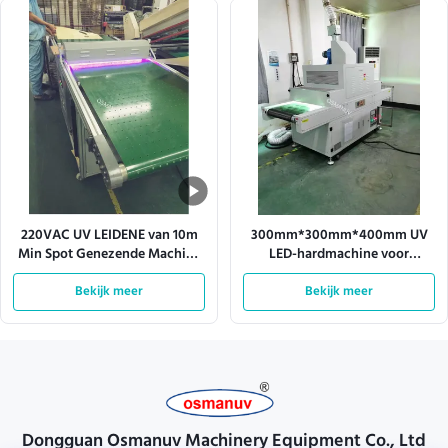
220VAC UV LEIDENE van 10m
300mm*300mm*400mm UV
Min Spot Genezende Machine
LED-hardmachine voor
met het Drogen van
200mm*200mm-
Lampparels
Bekijk meer
hardingsgebied en precieze
Bekijk meer
harding
Dongguan Osmanuv Machinery Equipment Co., Ltd