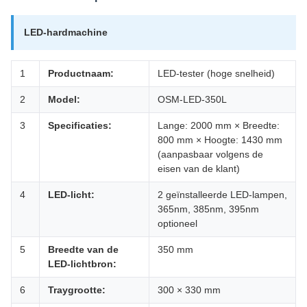
LED-hardmachine
1
Productnaam:
LED-tester (hoge snelheid)
2
Model:
OSM-LED-350L
3
Specificaties:
Lange: 2000 mm × Breedte:
800 mm × Hoogte: 1430 mm
(aanpasbaar volgens de
eisen van de klant)
4
LED-licht:
2 geïnstalleerde LED-lampen,
365nm, 385nm, 395nm
optioneel
5
Breedte van de
350 mm
LED-lichtbron:
6
Traygrootte:
300 × 330 mm