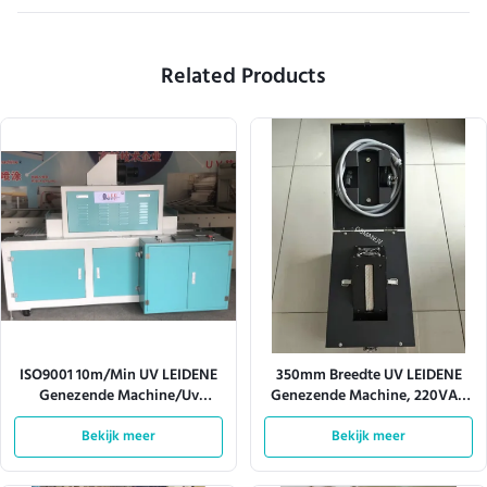
Related Products
ISO9001 10m/Min UV LEIDENE
350mm Breedte UV LEIDENE
Genezende Machine/Uv
Genezende Machine, 220VAC
Geleide Vlek die Systeem
het Geleide Uv Genezen voor
Bekijk meer
genezen
Compensatiedruk
Bekijk meer