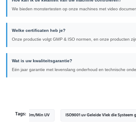
Hoe kan ik de kwaliteit van uw machine controleren?
We bieden monstertesten op onze machines met video documentat
Welke certificaten heb je?
Onze productie volgt GMP & ISO normen, en onze producten zijn 
Wat is uw kwaliteitsgarantie?
Eén jaar garantie met levenslang onderhoud en technische onde
Tags:
e van 10m/Min UV
ISO9001 uv Geleide Vlek die Systeem genezen