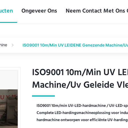
ucten
Ongeveer Ons
Neem Contact Met Ons
hine
ISO9001 10m/Min UV LEIDENE Genezende Machine/Uv 
ISO9001 10m/Min UV L
ISO9001 10m/Min UV L
Machine/Uv Geleide Vl
Machine/Uv Geleide Vl
ISO9001 10m/min UV-LED-hardmachine / UV-LED-spo
Complete LED-hardingsmachineoplossing voor indus
hardmachine ontworpen voor efficiënte UV-harding in