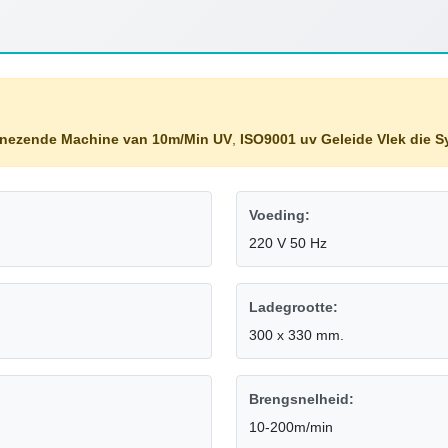
nezende Machine van 10m/Min UV
,
ISO9001 uv Geleide Vlek die 
Voeding:
220 V 50 Hz
Ladegrootte:
300 x 330 mm.
Brengsnelheid:
10-200m/min