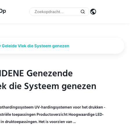
 Op
Geleide Vlek die Systeem genezen
EIDENE Genezende
EIDENE Genezende
ek die Systeem genezen
ek die Systeem genezen
thardingssysteem UV-hardingsystemen voor het drukken -
triële toepassingen Productoverzicht Hoogwaardige LED-
 druktoepassingen. Het is voorzien van ...