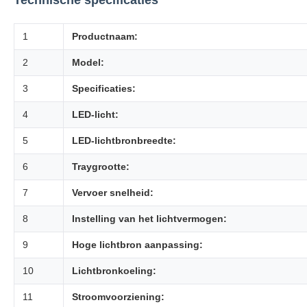
Technische specificaties
1
Productnaam:
2
Model:
3
Specificaties:
4
LED-licht:
5
LED-lichtbronbreedte:
6
Traygrootte:
7
Vervoer snelheid:
8
Instelling van het lichtvermogen:
9
Hoge lichtbron aanpassing:
10
Lichtbronkoeling:
11
Stroomvoorziening: