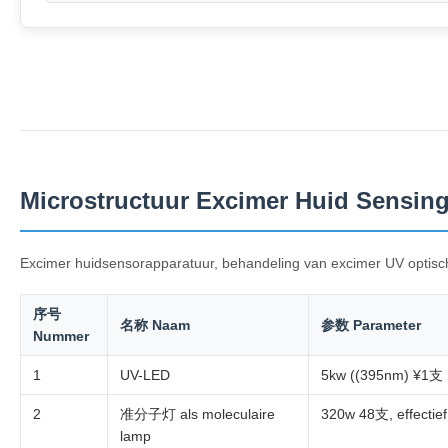
Microstructuur Excimer Huid Sensing
Excimer huidsensorapparatuur, behandeling van excimer UV optische
序号
名称 Naam
参数 Parameter
Nummer
1
UV-LED
5kw ((395nm) ¥1支
2
准分子灯 als moleculaire
320w 48支, effectief
lamp