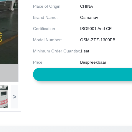
Place of Origin:
CHINA
Brand Name:
Osmanuv
Certification:
ISO9001 And CE
Model Number:
OSM-ZFZ-1300FB
Minimum Order Quantity:
1 set
Price:
Bespreekbaar
>