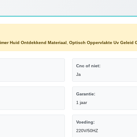
imer Huid Ontdekkend Materiaal
,
Optisch Oppervlakte Uv Geleid 
Cnc of niet:
Ja
Garantie:
1 jaar
Voeding:
220V/50HZ