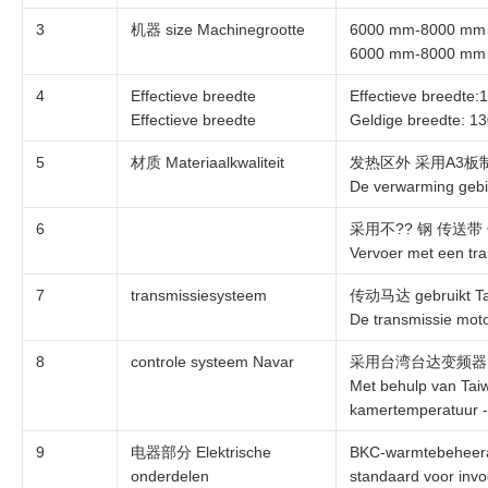
3
机器 size Machinegrootte
6000 mm-8000 mm la
6000 mm-8000 mm le
4
Effectieve breedte
Effectieve breedte
Effectieve breedte
Geldige breedte: 
5
材质 Materiaalkwaliteit
发热区外 采用A3板
De verwarming gebie
6
采用不?? 钢 传送带
Vervoer met een tra
7
transmissiesysteem
传动马达 gebruikt 
De transmissie moto
8
controle systeem Navar
采用台湾台达变频器,速
Met behulp van Taiw
kamertemperatuur -
9
电器部分 Elektrische
BKC-warmtebeheeraar
onderdelen
standaard voor invo