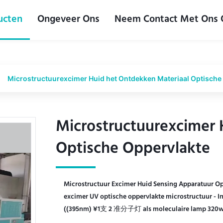
ucten
Ongeveer Ons
Neem Contact Met Ons
Microstructuurexcimer Huid het Ontdekken Materiaal Optische
Microstructuurexcimer 
Microstructuurexcimer 
Optische Oppervlakte
Optische Oppervlakte
Microstructuur Excimer Huid Sensing Apparatuur Op
excimer UV optische oppervlakte microstructuur
((395nm) ¥1支 2 准分子灯 als moleculaire lamp 320w 48