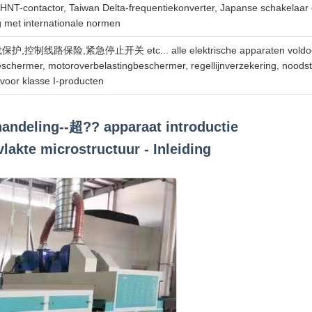
HNT-contactor, Taiwan Delta-frequentiekonverter, Japanse schakelaar 
 met internationale normen
路保险,紧急停止开关 etc... alle elektrische apparaten voldoen aan d
schermer, motoroverbelastingbeschermer, regellijnverzekering, noodst
 voor klasse I-producten
andeling--超?? apparaat introductie
akte microstructuur - Inleiding