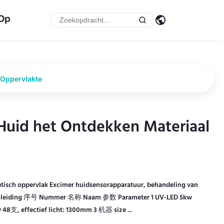
 Op
 Oppervlakte
Huid het Ontdekken Materiaal
Huid het Ontdekken Materiaal
tisch oppervlak Excimer huidsensorapparatuur, behandeling van
 - Inleiding 序号 Nummer 名称 Naam 参数 Parameter 1 UV-LED 5kw
支, effectief licht: 1300mm 3 机器 size ...