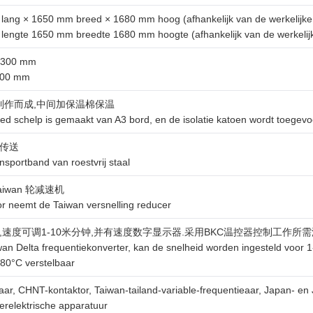
ng × 1650 mm breed × 1680 mm hoog (afhankelijk van de werkelijke
ngte 1650 mm breedte 1680 mm hoogte (afhankelijk van de werkelijk
:1300 mm
1300 mm
制作而成,中间加保温棉保温
d schelp is gemaakt van A3 bord, en de isolatie katoen wordt toegev
 传送
nsportband van roestvrij staal
Taiwan 轮减速机
r neemt de Taiwan versnelling reducer
度可调1-10米分钟,并有速度数字显示器.采用BKC温控器控制工作所需温度,温度:常温
an Delta frequentiekonverter, kan de snelheid worden ingesteld voor 1-
80°C verstelbaar
, CHNT-kontaktor, Taiwan-tailand-variable-frequentieaar, Japan- en J
erelektrische apparatuur