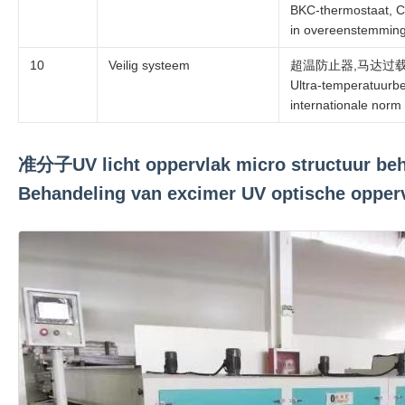
BKC-thermostaat, C
in overeenstemming
10
Veilig systeem
超温防止器,马达过载保护,控制线
Ultra-temperatuurbe
internationale norm
准分子UV licht oppervlak micro structuur beh
Behandeling van excimer UV optische oppervl