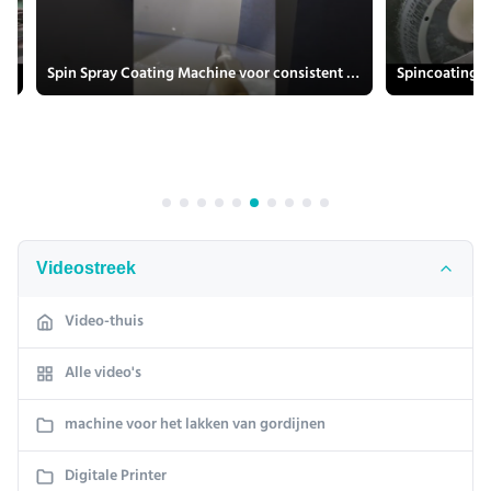
oor uit pulp gevormd product
Spin Spray Coating Machine voor consistent en herhaalbaar coating resultaat
Videostreek
Video-thuis
Alle video's
machine voor het lakken van gordijnen
Digitale Printer