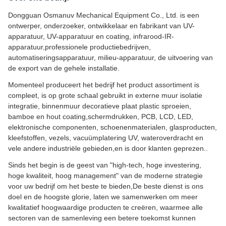
Dongguan Osmanuv Mechanical Equipment Co., Ltd. is een
ontwerper, onderzoeker, ontwikkelaar en fabrikant van UV-
apparatuur, UV-apparatuur en coating, infrarood-IR-
apparatuur,professionele productiebedrijven,
automatiseringsapparatuur, milieu-apparatuur, de uitvoering van
de export van de gehele installatie.
Momenteel produceert het bedrijf het product assortiment is
compleet, is op grote schaal gebruikt in externe muur isolatie
integratie, binnenmuur decoratieve plaat plastic sproeien,
bamboe en hout coating,schermdrukken, PCB, LCD, LED,
elektronische componenten, schoenenmaterialen, glasproducten,
kleefstoffen, vezels, vacuümplatering UV, wateroverdracht en
vele andere industriële gebieden,en is door klanten geprezen..
Sinds het begin is de geest van "high-tech, hoge investering,
hoge kwaliteit, hoog management" van de moderne strategie
voor uw bedrijf om het beste te bieden,De beste dienst is ons
doel en de hoogste glorie, laten we samenwerken om meer
kwalitatief hoogwaardige producten te creëren, waarmee alle
sectoren van de samenleving een betere toekomst kunnen