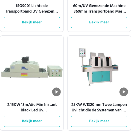
ISO9001 Lichte de
60m/UV Genezende Machine
Transportband UV Genezende
360mm Transportband Mesh
Machine 380V 50HZ van de
Width van Min Automatic Led
hittedissipatie
Bekijk meer
Bekijk meer
2.15KW 13m/die Min Instant
25KW W1320mm Twee Lampen
Black Led Uv
Uvlicht die de Systemen van de
Transportbandsystemen
Machinetransportband
Bekijk meer
genezen
Bekijk meer
genezen