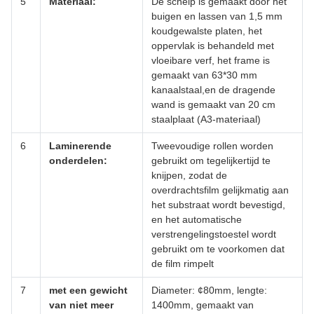
5
Materiaal:
De schelp is gemaakt door het
buigen en lassen van 1,5 mm
koudgewalste platen, het
oppervlak is behandeld met
vloeibare verf, het frame is
gemaakt van 63*30 mm
kanaalstaal,en de dragende
wand is gemaakt van 20 cm
staalplaat (A3-materiaal)
6
Laminerende
Tweevoudige rollen worden
onderdelen:
gebruikt om tegelijkertijd te
knijpen, zodat de
overdrachtsfilm gelijkmatig aan
het substraat wordt bevestigd,
en het automatische
verstrengelingstoestel wordt
gebruikt om te voorkomen dat
de film rimpelt
7
met een gewicht
Diameter: ¢80mm, lengte:
van niet meer
1400mm, gemaakt van