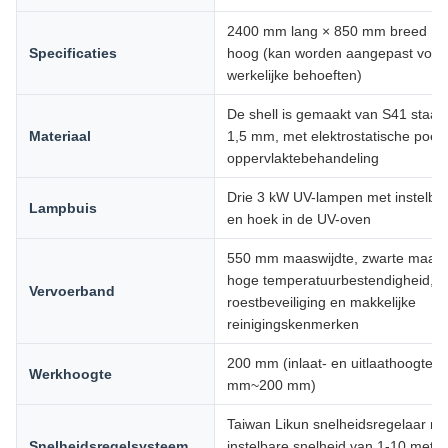
2400 mm lang × 850 mm breed ×
Specificaties
hoog (kan worden aangepast volg
werkelijke behoeften)
De shell is gemaakt van S41 staalpl
Materiaal
1,5 mm, met elektrostatische poed
oppervlaktebehandeling
Drie 3 kW UV-lampen met instelba
Lampbuis
en hoek in de UV-oven
550 mm maaswijdte, zwarte maas
hoge temperatuurbestendigheid, st
Vervoerband
roestbeveiliging en makkelijke
reinigingskenmerken
200 mm (inlaat- en uitlaathoogte: 
Werkhoogte
mm~200 mm)
Taiwan Likun snelheidsregelaar me
Snelheidsregelsysteem
instelbare snelheid van 1-10 meter