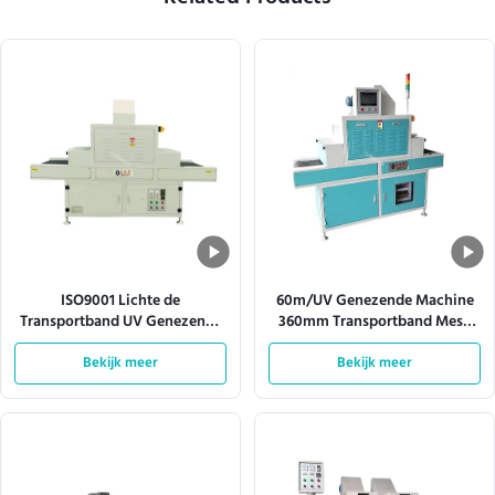
ISO9001 Lichte de
60m/UV Genezende Machine
Transportband UV Genezende
360mm Transportband Mesh
Machine 380V 50HZ van de
Width van Min Automatic Led
hittedissipatie
Bekijk meer
Bekijk meer