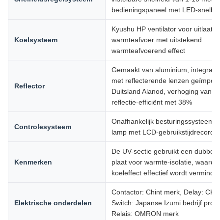
bedieningspaneel met LED-snelhei
Kyushu HP ventilator voor uitlaatg
Koelsysteem
warmteafvoer met uitstekend
warmteafvoerend effect
Gemaakt van aluminium, integraa
met reflecterende lenzen geïmport
Reflector
Duitsland Alanod, verhoging van h
reflectie-efficiënt met 38%
Onafhankelijk besturingssysteem v
Controlesysteem
lamp met LCD-gebruikstijdrecorde
De UV-sectie gebruikt een dubbella
Kenmerken
plaat voor warmte-isolatie, waardo
koeleffect effectief wordt verminde
Contactor: Chint merk, Delay: CKC
Elektrische onderdelen
Switch: Japanse Izumi bedrijf produ
Relais: OMRON merk