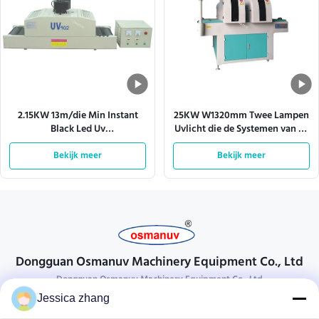
2.15KW 13m/die Min Instant
25KW W1320mm Twee Lampen
Black Led Uv
Uvlicht die de Systemen van de
Transportbandsystemen
Machinetransportband
Bekijk meer
genezen
Bekijk meer
genezen
Dongguan Osmanuv Machinery Equipment Co., Ltd
Dongguan Osmanuv Machinery Equipment Co., Ltd
Jessica zhang
Neem contact op.