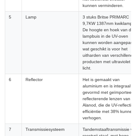
kunnen verminderen.
5
Lamp
3 stuks Britse PRIMARC
9,7KW 1387mm kwiklamp.
De hoogte en hoek van de
lampbuis in de UV-oven
kunnen worden aangepast,
wat geschikt is voor het
uitharden van verschillende
producten met ultraviolet
licht.
6
Reflector
Het is gemaakt van
aluminium en is integraal
gevormd met geïmporteerd
reflecterende lenzen van
Alanod, die de UV-reflectie-
efficiëntie met 38% kunnen
verhogen.
7
Transmissiesysteem
Tandemstaaftransmissie va
roestvrij staal, met hoge