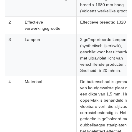
breed x 1680 mm hoog.
(Volgens werkelijke grootte)
2
Effectieve
Effectieve breedte: 1320 
verwerkingsgrootte
3
Lampen
3 geïmporteerde lampen
(synthetisch ijzerkwik),
geschikt voor het uitharden
met ultraviolet licht van
verschillende producten.
Snelheid: 5-20 m/min.
4
Materiaal
De buitenschaal is gemaakt
van koudgewalste plaat me
een dikte van 1,5 mm. Het
oppervlak is behandeld met
vloeibare verf, die slijtvast 
corrosiebestendig is. Het U
gedeelte is geïsoleerd met
dubbellaagse staalplaten, d
het koeleffect effectief