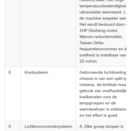
temperatuurbestendigheid 
ultraviolette weerstand. Laa
de machine soepeler werke
Het wordt bestuurd door ee
1HP Desheng-motor,
Wanxin-reductiemiddel,
Taiwan Delta-
frequentieomvormer en de
snelheid is instelbaar van 5
20 m/min.
8
Koelsysteem
Geforceerde luchtkoeling, h
chassis is van een split-typ
ontwerp, de lichtbak maakt
gebruik van onafhankelijke
koelkanalen voor de
lampgroepen en de
warmteafvoer is voldoende
en het effect is goed.
9
Lichtbroncontrolesysteem
A. Elke groep lampen is