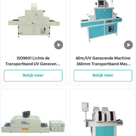
ISO9001 Lichte de
60m/UV Genezende Machine
Transportband UV Genezende
360mm Transportband Mesh
Machine 380V 50HZ van de
Width van Min Automatic Led
hittedissipatie
Bekijk meer
Bekijk meer