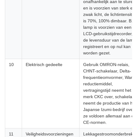
onafhankelijk aan te sturen,
en is voorzien van sterk en
zwak licht, de lichtintensiteit
is 70%, 100% dimbaar. B. 
lamp is voorzien van een
LCD-gebruikstijdrecorder, d
de levensduur van de lamp
registreert en op nul kan
worden gezet.
10
Elektrisch gedeelte
Gebruik OMRON-relais,
CHNT-schakelaar, Delta-
frequentieomvormer, Wanxi
reductiemiddel,
vertragingstijd neemt het
merk CKC over, schakelaar
neemt de productie van het
Japanse Izumi-bedrijf over,
ze voldoen allemaal aan de
CE-normen.
11
Veiligheidsvoorzieningen
Lekkagestroomonderbreker