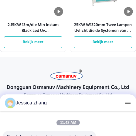
2.15KW 13m/die Min Instant
25KW W1320mm Twee Lampen
Black Led Uv
Uvlicht die de Systemen van de
Transportbandsystemen
Machinetransportband
Bekijk meer
genezen
Bekijk meer
genezen
Dongguan Osmanuv Machinery Equipment Co., Ltd
Dongguan Osmanuv Machinery Equipment Co., Ltd
Jessica zhang
Neem contact op.
28 tweede industrieel, wei van Liu chong, Wanjiang, DongGuan,
11:42 AM
Guangdong, China