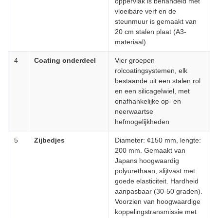
oppervlak is behandeld met
vloeibare verf en de
steunmuur is gemaakt van
20 cm stalen plaat (A3-
materiaal)
4
Coating onderdeel
Vier groepen
rolcoatingsystemen, elk
bestaande uit een stalen rol
en een silicagelwiel, met
onafhankelijke op- en
neerwaartse
hefmogelijkheden
5
Zijbedjes
Diameter: ¢150 mm, lengte:
200 mm. Gemaakt van
Japans hoogwaardig
polyurethaan, slijtvast met
goede elasticiteit. Hardheid
aanpasbaar (30-50 graden).
Voorzien van hoogwaardige
koppelingstransmissie met