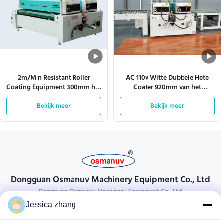
2m/Min Resistant Roller
AC 110v Witte Dubbele Hete
Coating Equipment 300mm het
Coater 920mm van het
Machinaal bewerken Lengte
Smeltingsbroodje Effecive-
Bekijk meer
Bekijk meer
Breedte
Dongguan Osmanuv Machinery Equipment Co., Ltd
Dongguan Osmanuv Machinery Equipment Co., Ltd
Jessica zhang
Neem contact op.