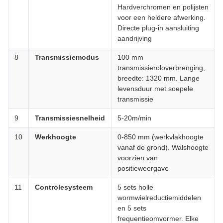
Hardverchromen en polijsten
voor een heldere afwerking.
Directe plug-in aansluiting
aandrijving
8
Transmissiemodus
100 mm
transmissieroloverbrenging,
breedte: 1320 mm. Lange
levensduur met soepele
transmissie
9
Transmissiesnelheid
5-20m/min
10
Werkhoogte
0-850 mm (werkvlakhoogte
vanaf de grond). Walshoogte
voorzien van
positieweergave
11
Controlesysteem
5 sets holle
wormwielreductiemiddelen
en 5 sets
frequentieomvormer. Elke