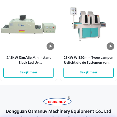
2.15KW 13m/die Min Instant
25KW W1320mm Twee Lampen
Black Led Uv
Uvlicht die de Systemen van de
Transportbandsystemen
Machinetransportband
Bekijk meer
genezen
Bekijk meer
genezen
Dongguan Osmanuv Machinery Equipment Co., Ltd