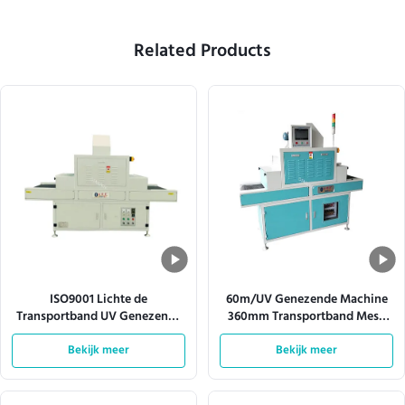
Related Products
ISO9001 Lichte de
60m/UV Genezende Machine
Transportband UV Genezende
360mm Transportband Mesh
Machine 380V 50HZ van de
Width van Min Automatic Led
hittedissipatie
Bekijk meer
Bekijk meer