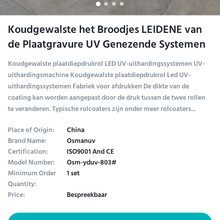
Koudgewalste het Broodjes LEIDENE van
de Plaatgravure UV Genezende Systemen
Koudgewalste plaatdiepdrukrol LED UV-uithardingssystemen UV-
uithardingsmachine Koudgewalste plaatdiepdrukrol Led UV-
uithardingssystemen Fabriek voor afdrukken De dikte van de
coating kan worden aangepast door de druk tussen de twee rollen
te veranderen. Typische rolcoaters zijn onder meer rolcoaters...
Place of Origin:
China
Brand Name:
Osmanuv
Certification:
ISO9001 And CE
Model Number:
Osm-yduv-803#
Minimum Order
1 set
Quantity:
Price:
Bespreekbaar