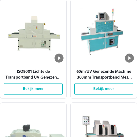
ISO9001 Lichte de
60m/UV Genezende Machine
Transportband UV Genezende
360mm Transportband Mesh
Machine 380V 50HZ van de
Width van Min Automatic Led
hittedissipatie
Bekijk meer
Bekijk meer