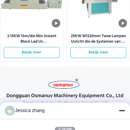
2.15KW 13m/die Min Instant
25KW W1320mm Twee Lampen
Black Led Uv
Uvlicht die de Systemen van de
Transportbandsystemen
Machinetransportband
Bekijk meer
genezen
Bekijk meer
genezen
Dongguan Osmanuv Machinery Equipment Co., Ltd
Dongguan Osmanuv Machinery Equipment Co., Ltd
Jessica zhang
Neem contact op.
28 tweede industrieel, wei van Liu chong, Wanjiang, DongGuan,
7:34 PM