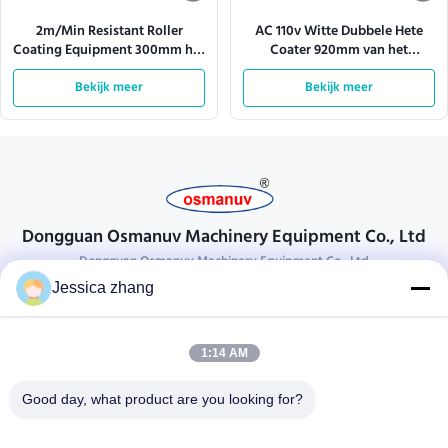
2m/Min Resistant Roller
AC 110v Witte Dubbele Hete
Coating Equipment 300mm het
Coater 920mm van het
Machinaal bewerken Lengte
Smeltingsbroodje Effecive-
Bekijk meer
Bekijk meer
Breedte
Dongguan Osmanuv Machinery Equipment Co., Ltd
Dongguan Osmanuv Machinery Equipment Co., Ltd
Jessica zhang
Neem contact op.
28 tweede industrieel, wei van Liu chong, Wanjiang, DongGuan,
1:14 AM
Guangdong, China
86-769 -88125248
Good day, what product are you looking for?
osmanuv@hotmail.com