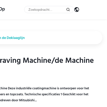
 Op
 de Deklaaglijn
raving Machine/de Machine
raving Machine/de Machine
hine Deze industriële coatingmachine is ontworpen voor het
s en topcoats. Technische specificaties 1 Geschikt voor het
edreven door Mitsubishi...