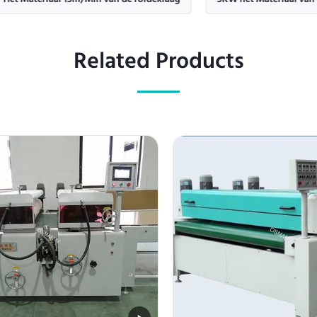
eriaal 15m/Min van de roldeklaag
5KW het Materiaal van de rolde
Related Products