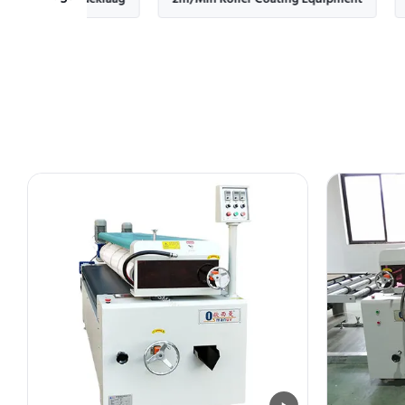
 de roldeklaag
2m/Min Roller Coating Equipment
Het Mat