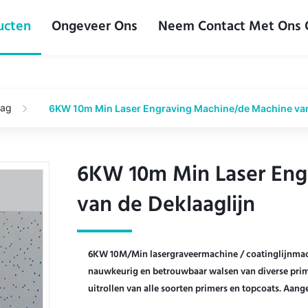
ucten
Ongeveer Ons
Neem Contact Met Ons
aag
6KW 10m Min Laser Engraving Machine/de Machine van
6KW 10m Min Laser Eng
6KW 10m Min Laser Eng
van de Deklaaglijn
van de Deklaaglijn
6KW 10M/Min lasergraveermachine / coatinglijnmac
nauwkeurig en betrouwbaar walsen van diverse primer
uitrollen van alle soorten primers en topcoats. Aang