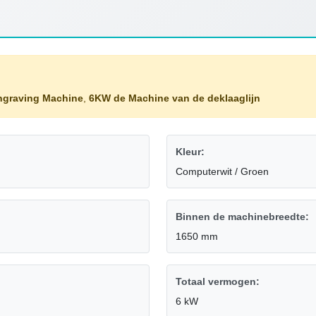
ngraving Machine
,
6KW de Machine van de deklaaglijn
Kleur:
Computerwit / Groen
Binnen de machinebreedte:
1650 mm
Totaal vermogen:
6 kW