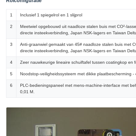
Rolconfiguratie
1
Inclusief 1 spiegelrol en 1 slijprol
2
Meetwiel opgebouwd uit naadloze stalen buis met CO²-lassen
directe insteekverbinding, Japan NSK-lagers en Taiwan Del
3
Anti-graanwiel gemaakt van 45# naadloze stalen buis met CO²
directe insteekverbinding, Japan NSK-lagers en Taiwan Del
4
Zeer nauwkeurige lineaire schuiftafel tussen coatingkop en 
5
Noodstop-veiligheidssysteem met dikke plaatbescherming - 
6
PLC-bedieningspaneel met mens-machine-interface met behul
0,01 M.