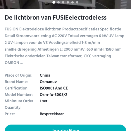
De lichtbron van FUSIEelectrodeless
FUSION Elektrodeloze lichtbron Productspecificaties Specificatie
Detail Stroomvoorziening AC 220V Totaal vermogen 6 kW UV-lamp
2 UV-lampen voor de VS Voedingssnelheid 1-8 m/min
snelheidsregeling Afmetingen L: 2000 mmW: 650 mmH: 1580 mm
Elektrische onderdelen Taiwan transformer, CKC vertraging
OMRON ...
Place of Origin:
China
Brand Name:
Osmanuv
Certification:
ISO9001 And CE
Model Number:
Osm-fu-300S/2
Minimum Order
1 set
Quantity:
Price:
Bespreekbaar
Inquiry Now