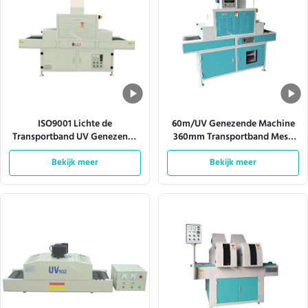
ISO9001 Lichte de
60m/UV Genezende Machine
Transportband UV Genezende
360mm Transportband Mesh
Machine 380V 50HZ van de
Width van Min Automatic Led
hittedissipatie
Bekijk meer
Bekijk meer