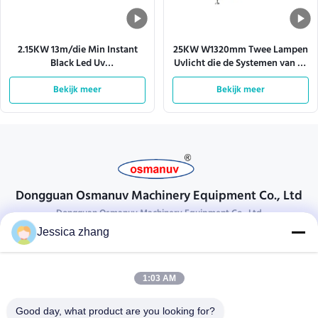
2.15KW 13m/die Min Instant
25KW W1320mm Twee Lampen
Black Led Uv
Uvlicht die de Systemen van de
Transportbandsystemen
Machinetransportband
Bekijk meer
genezen
Bekijk meer
genezen
Dongguan Osmanuv Machinery Equipment Co., Ltd
Dongguan Osmanuv Machinery Equipment Co., Ltd
Jessica zhang
Neem contact op.
28 tweede industrieel, wei van Liu chong, Wanjiang, DongGuan,
1:03 AM
Guangdong, China
86-769 -88125248
Good day, what product are you looking for?