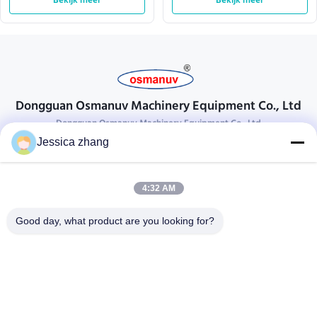
Bekijk meer
genezen
Bekijk meer
genezen
Dongguan Osmanuv Machinery Equipment Co., Ltd
Dongguan Osmanuv Machinery Equipment Co., Ltd
Jessica zhang
Neem contact op.
28 tweede industrieel, wei van Liu chong, Wanjiang, DongGuan,
4:32 AM
Guangdong, China
86-769 -88125248
Good day, what product are you looking for?
osmanuv@hotmail.com
Follow Us