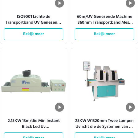
ISO9001 Lichte de
60m/UV Genezende Machine
Transportband UV Genezende
360mm Transportband Mesh
Machine 380V 50HZ van de
Width van Min Automatic Led
hittedissipatie
Bekijk meer
Bekijk meer
2.15KW 13m/die Min Instant
25KW W1320mm Twee Lampen
Black Led Uv
Uvlicht die de Systemen van de
Transportbandsystemen
Machinetransportband