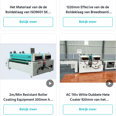
Het Materiaal van de de
1320mm Effecive van de de
Roldeklaag van ISO9001 5KW
Roldeklaag van Breedteantil
met 1.5mm Staalplaat
het Schurende Materiaal 10KW
Bekijk meer
Bekijk meer
2m/Min Resistant Roller
AC 110v Witte Dubbele Hete
Coating Equipment 300mm het
Coater 920mm van het
Machinaal bewerken Lengte
Smeltingsbroodje Effecive-
Bekijk meer
Bekijk meer
Breedte