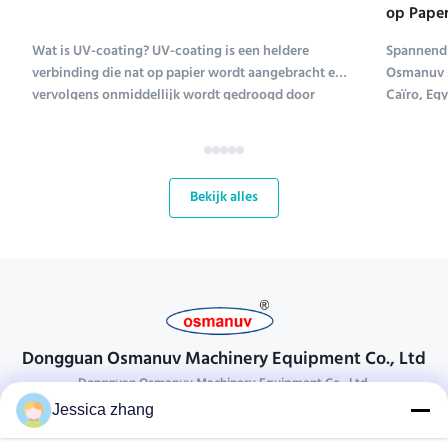
op Paper
Tentoons
Wat is UV-coating? UV-coating is een heldere
Spannend 
verbinding die nat op papier wordt aangebracht en
Osmanuv M
vervolgens onmiddellijk wordt gedroogd door
Caïro, Eg
ultraviolet licht (UV-coating is een afkorting voor
Tissue ME 
ultraviolet coating). Verschillende soorten
tot en met
verbindingen worden gebruikt om papier te coaten;
kans voor
UV-coating ...
bloeiende 
Bekijk alles
Dongguan Osmanuv Machinery Equipment Co., Ltd
Dongguan Osmanuv Machinery Equipment Co., Ltd.
Jessica zhang
Neem contact op.