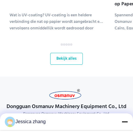
op Paper
Tentoons
Wat is UV-coating? UV-coating is een heldere
Spannend 
verbinding die nat op papier wordt aangebracht en
Osmanuv M
vervolgens onmiddellijk wordt gedroogd door
Caïro, Eg
ultraviolet licht (UV-coating is een afkorting voor
Tissue ME 
ultraviolet coating). Verschillende soorten
tot en met
verbindingen worden gebruikt om papier te coaten;
kans voor
UV-coating ...
bloeiende 
Bekijk alles
Dongguan Osmanuv Machinery Equipment Co., Ltd
Dongguan Osmanuv Machinery Equipment Co., Ltd.
Jessica zhang
Neem contact op.