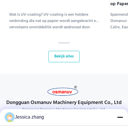
op Paper
Tentoons
Wat is UV-coating? UV-coating is een heldere
Spannend 
verbinding die nat op papier wordt aangebracht en
Osmanuv M
vervolgens onmiddellijk wordt gedroogd door
Caïro, Eg
ultraviolet licht (UV-coating is een afkorting voor
Tissue ME 
ultraviolet coating). Verschillende soorten
tot en met
verbindingen worden gebruikt om papier te coaten;
kans voor
UV-coating ...
bloeiende 
Bekijk alles
Dongguan Osmanuv Machinery Equipment Co., Ltd
Dongguan Osmanuv Machinery Equipment Co., Ltd.
Jessica zhang
Neem contact op.