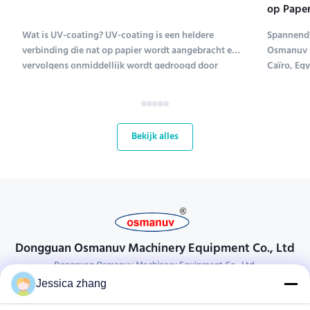
op Paper
Tentoons
Wat is UV-coating? UV-coating is een heldere
Spannend 
verbinding die nat op papier wordt aangebracht en
Osmanuv M
vervolgens onmiddellijk wordt gedroogd door
Caïro, Eg
ultraviolet licht (UV-coating is een afkorting voor
Tissue ME 
ultraviolet coating). Verschillende soorten
tot en met
verbindingen worden gebruikt om papier te coaten;
kans voor
UV-coating ...
bloeiende 
Bekijk alles
Dongguan Osmanuv Machinery Equipment Co., Ltd
Dongguan Osmanuv Machinery Equipment Co., Ltd.
Jessica zhang
Neem contact op.