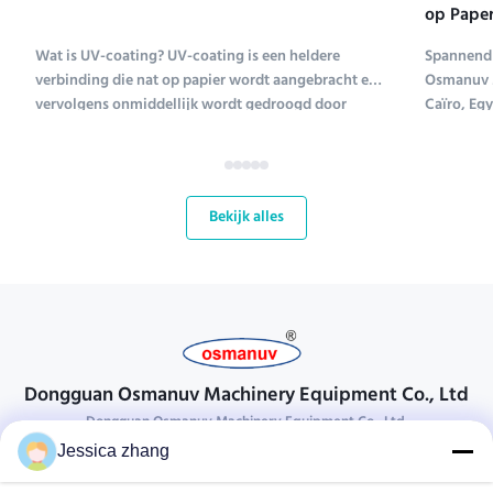
op Paper
Tentoons
Wat is UV-coating? UV-coating is een heldere
Spannend 
verbinding die nat op papier wordt aangebracht en
Osmanuv M
vervolgens onmiddellijk wordt gedroogd door
Caïro, Eg
ultraviolet licht (UV-coating is een afkorting voor
Tissue ME 
ultraviolet coating). Verschillende soorten
tot en met
verbindingen worden gebruikt om papier te coaten;
kans voor
UV-coating ...
bloeiende 
Bekijk alles
Dongguan Osmanuv Machinery Equipment Co., Ltd
Dongguan Osmanuv Machinery Equipment Co., Ltd.
Jessica zhang
Neem contact op.