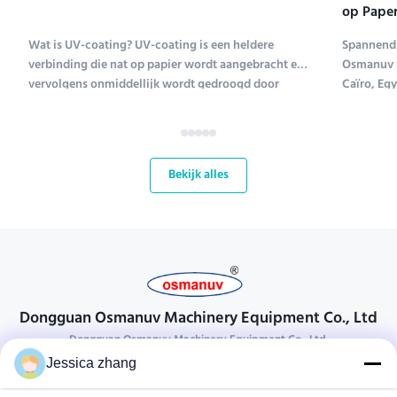
op Paper
Tentoons
Wat is UV-coating? UV-coating is een heldere
Spannend 
verbinding die nat op papier wordt aangebracht en
Osmanuv M
vervolgens onmiddellijk wordt gedroogd door
Caïro, Eg
ultraviolet licht (UV-coating is een afkorting voor
Tissue ME 
ultraviolet coating). Verschillende soorten
tot en met
verbindingen worden gebruikt om papier te coaten;
kans voor
UV-coating ...
bloeiende 
Bekijk alles
Dongguan Osmanuv Machinery Equipment Co., Ltd
Dongguan Osmanuv Machinery Equipment Co., Ltd.
Jessica zhang
Neem contact op.