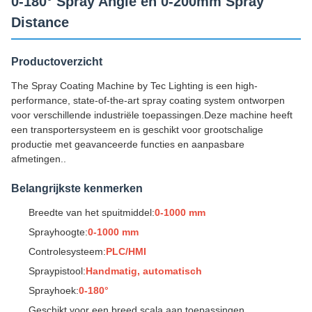
0-180° Spray Angle en 0-200mm Spray
Distance
Productoverzicht
The Spray Coating Machine by Tec Lighting is een high-
performance, state-of-the-art spray coating system ontworpen
voor verschillende industriële toepassingen.Deze machine heeft
een transportersysteem en is geschikt voor grootschalige
productie met geavanceerde functies en aanpasbare
afmetingen..
Belangrijkste kenmerken
Breedte van het spuitmiddel:
0-1000 mm
Sprayhoogte:
0-1000 mm
Controlesysteem:
PLC/HMI
Spraypistool:
Handmatig, automatisch
Sprayhoek:
0-180°
Geschikt voor een breed scala aan toepassingen