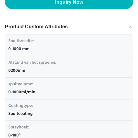
Inquiry Now
Product Custom Attributes
Spuitbreedte:
0-1000 mm
Afstand van het sproeien:
0200mm
spuitvolume:
0-1000ml/min
Coatingtype:
Spuitcoating
Sprayhoek:
0-180°