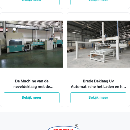
De Machine van de
Brede Deklaag Uv
neveldeklaag met de
Automatische het Laden en het
Verlichting 380V 28kw van Tec
Leegmaken Machine 4KW
van het Transportbandsysteem
Bekijk meer
Bekijk meer
1600mm