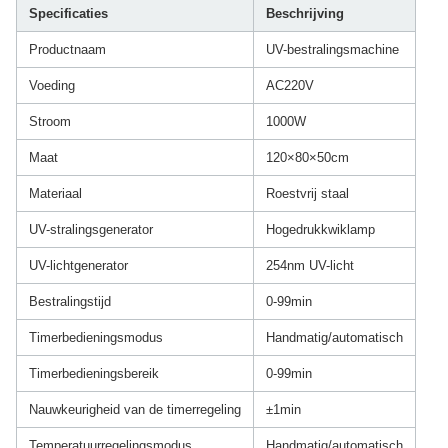
Specificaties
Beschrijving
Productnaam
UV-bestralingsmachine
Voeding
AC220V
Stroom
1000W
Maat
120×80×50cm
Materiaal
Roestvrij staal
UV-stralingsgenerator
Hogedrukkwiklamp
UV-lichtgenerator
254nm UV-licht
Bestralingstijd
0-99min
Timerbedieningsmodus
Handmatig/automatisch
Timerbedieningsbereik
0-99min
Nauwkeurigheid van de timerregeling
±1min
Temperatuurregelingsmodus
Handmatig/automatisch