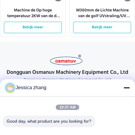
Machine de Op hoge
W300mm de Lichte Machine
temperatuur 2KW van de de
van de golf UVstraling/UV
Sterilisatie UVstraling van 220V
Genezende Machine 10m/min
Bekijk meer
50HZ
Bekijk meer
Dongguan Osmanuv Machinery Equipment Co., Ltd
Dongguan Osmanuv Machinery Equipment Co., Ltd
Jessica zhang
Neem contact op.
28 tweede industrieel, wei van Liu chong, Wanjiang, DongGuan,
10:37 AM
Guangdong, China
86-769 -88125248
Good day, what product are you looking for?
osmanuv@hotmail.com