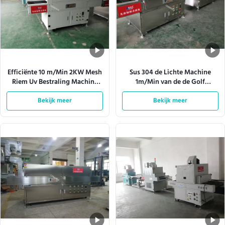
Efficiënte 10 m/Min 2KW Mesh
Sus 304 de Lichte Machine
Riem Uv Bestraling Machine
1m/Min van de de Golf
Computer Wit Voor Voedsel
UVstraling van de Roestvrij
Doos of Kleding of Board
Bekijk meer
Bekijk meer
staalbuis