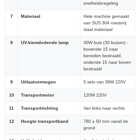
snelheidsregeling
7
Materiaal
Hele machine gemaakt
van SUS 304 roestvrij
staal materiaal
8
UV-kiemdodende lamp
30W buis (30 buizen) -
bovenste 15 naar
beneden bestraald,
onderste 15 naar boven
bestraald
9
Uitlaatvermogen
5 sets van 38W 220V
10
Transportmotor
120W 220V
11
Transportrichting
Van links naar rechts
12
Hoogte transportband
780 ± 50 mm vanaf de
grond