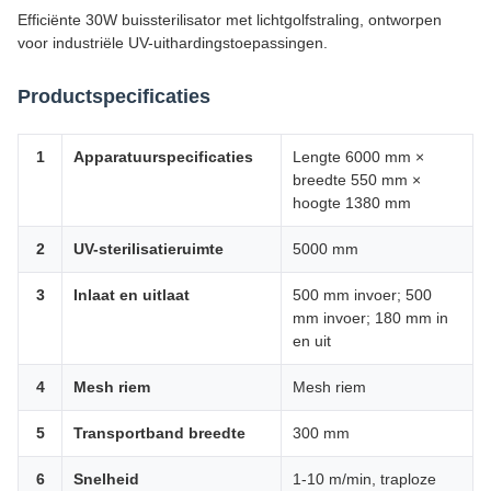
Efficiënte 30W buissterilisator met lichtgolfstraling, ontworpen
voor industriële UV-uithardingstoepassingen.
Productspecificaties
1
Apparatuurspecificaties
Lengte 6000 mm ×
breedte 550 mm ×
hoogte 1380 mm
2
UV-sterilisatieruimte
5000 mm
3
Inlaat en uitlaat
500 mm invoer; 500
mm invoer; 180 mm in
en uit
4
Mesh riem
Mesh riem
5
Transportband breedte
300 mm
6
Snelheid
1-10 m/min, traploze