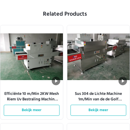
Related Products
Efficiënte 10 m/Min 2KW Mesh
Sus 304 de Lichte Machine
Riem Uv Bestraling Machine
1m/Min van de de Golf
Computer Wit Voor Voedsel
UVstraling van de Roestvrij
Doos of Kleding of Board
Bekijk meer
Bekijk meer
staalbuis