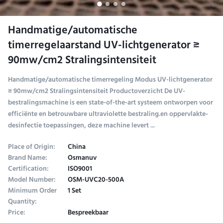
Handmatige/automatische
timerregelaarstand UV-lichtgenerator ≥
90mw/cm2 Stralingsintensiteit
Handmatige/automatische timerregeling Modus UV-lichtgenerator
≥ 90mw/cm2 Stralingsintensiteit Productoverzicht De UV-
bestralingsmachine is een state-of-the-art systeem ontworpen voor
efficiënte en betrouwbare ultraviolette bestraling.en oppervlakte-
desinfectie toepassingen, deze machine levert ...
Place of Origin:
China
Brand Name:
Osmanuv
Certification:
ISO9001
Model Number:
OSM-UVC20-500A
Minimum Order
1 Set
Quantity:
Price:
Bespreekbaar