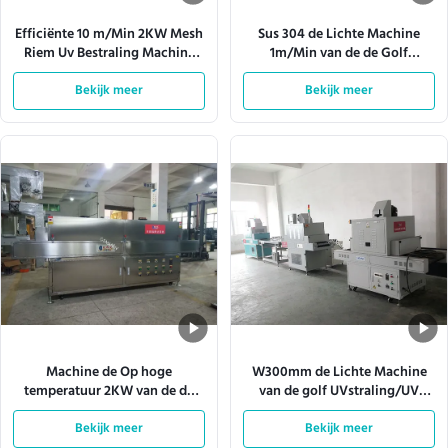
Efficiënte 10 m/Min 2KW Mesh
Sus 304 de Lichte Machine
Riem Uv Bestraling Machine
1m/Min van de de Golf
Computer Wit Voor Voedsel
UVstraling van de Roestvrij
Doos of Kleding of Board
Bekijk meer
Bekijk meer
staalbuis
Machine de Op hoge
W300mm de Lichte Machine
temperatuur 2KW van de de
van de golf UVstraling/UV
Sterilisatie UVstraling van 220V
Genezende Machine 10m/min
Bekijk meer
50HZ
Bekijk meer