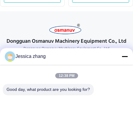
Dongguan Osmanuv Machinery Equipment Co., Ltd
Dongguan Osmanuv Machinery Equipment Co., Ltd
Jessica zhang
Neem contact op.
28 tweede industrieel, wei van Liu chong, Wanjiang, DongGuan,
12:38 PM
Guangdong, China
86-769 -88125248
Good day, what product are you looking for?
osmanuv@hotmail.com
Follow Us