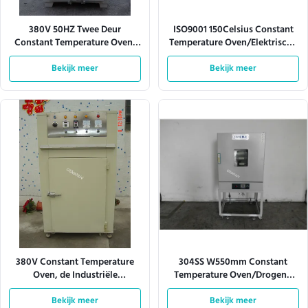
380V 50HZ Twee Deur
ISO9001 150Celsius Constant
Constant Temperature Oven,
Temperature Oven/Elektrische
W1300Mm-Ontploffings
Droogoven
Droogoven
Bekijk meer
Bekijk meer
380V Constant Temperature
304SS W550mm Constant
Oven, de Industriële
Temperature Oven/Drogend
Droogoven van l900mm
Oven Industrial
Bekijk meer
Bekijk meer